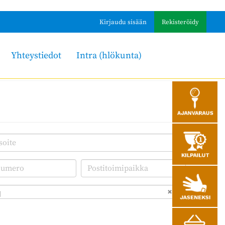
Kirjaudu sisään
Rekisteröidy
Yhteystiedot
Intra (hlökunta)
i