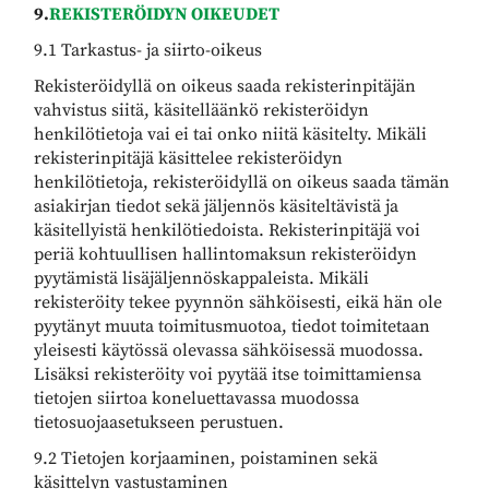
9.
REKISTERÖIDYN OIKEUDET
9.1 Tarkastus- ja siirto-oikeus
Rekisteröidyllä on oikeus saada rekisterinpitäjän
vahvistus siitä, käsitelläänkö rekisteröidyn
henkilötietoja vai ei tai onko niitä käsitelty. Mikäli
rekisterinpitäjä käsittelee rekisteröidyn
henkilötietoja, rekisteröidyllä on oikeus saada tämän
asiakirjan tiedot sekä jäljennös käsiteltävistä ja
käsitellyistä henkilötiedoista. Rekisterinpitäjä voi
periä kohtuullisen hallintomaksun rekisteröidyn
pyytämistä lisäjäljennöskappaleista. Mikäli
rekisteröity tekee pyynnön sähköisesti, eikä hän ole
pyytänyt muuta toimitusmuotoa, tiedot toimitetaan
yleisesti käytössä olevassa sähköisessä muodossa.
Lisäksi rekisteröity voi pyytää itse toimittamiensa
tietojen siirtoa koneluettavassa muodossa
tietosuojaasetukseen perustuen.
9.2 Tietojen korjaaminen, poistaminen sekä
käsittelyn vastustaminen