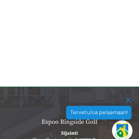
Tervetuloa pelaamaan!
Espoo Ringside Golf
Sijainti