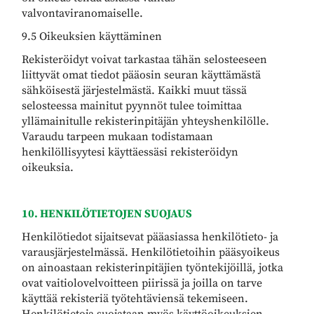
valvontaviranomaiselle.
9.5 Oikeuksien käyttäminen
Rekisteröidyt voivat tarkastaa tähän selosteeseen
liittyvät omat tiedot pääosin seuran käyttämästä
sähköisestä järjestelmästä. Kaikki muut tässä
selosteessa mainitut pyynnöt tulee toimittaa
yllämainitulle rekisterinpitäjän yhteyshenkilölle.
Varaudu tarpeen mukaan todistamaan
henkilöllisyytesi käyttäessäsi rekisteröidyn
oikeuksia.
10. HENKILÖTIETOJEN SUOJAUS
Henkilötiedot sijaitsevat pääasiassa henkilötieto- ja
varausjärjestelmässä. Henkilötietoihin pääsyoikeus
on ainoastaan rekisterinpitäjien työntekijöillä, jotka
ovat vaitiolovelvoitteen piirissä ja joilla on tarve
käyttää rekisteriä työtehtäviensä tekemiseen.