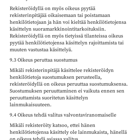
Rekisteröidyllä on myös oikeus pyytää
rekisterinpitäjää oikaisemaan tai poistamaan
henkilötietojaan ja hän voi kieltää henkilötietojensa
käsittelyn suoramarkkinointitarkoituksiin.
Rekisteröidyllä on myös tietyissä tilanteissa oikeus
pyytää henkilötietojensa käsittelyn rajoittamista tai
muuten vastustaa käsittelyä.
9.3 Oikeus peruttaa suostumus
Mikäli rekisterinpitäjä käsittelee rekisteröidyn
henkilötietoja suostumuksen perusteella,
rekisteröidyllä on oikeus peruuttaa suostumuksensa.
Suostumuksen peruuttaminen ei vaikuta ennen sen
peruuttamista suoritetun käsittelyn
lainmukaisuuteen.
9.4 Oikeus tehdä valitus valvontaviranomaiselle
Mikäli rekisteröity katsoo, ettei hänen
henkilötietojensa käsittely ole lainmukaista, hänellä
on oikeus tehdä asiassa valitus