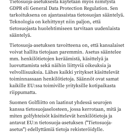
Tietosuoja-asetuksesta käytetään myös nimitystä
GDPR eli General Data Protection Regulation. Sen
tarkoituksena on ajantasaistaa tietosuojan sääntelyä.
Teknologia on kehittynyt niin paljon, että
tietosuojasta huolehtimiseen tarvitaan uudenlaista
sääntelyä.
Tietosuoja-asetuksen tavoitteena on, että kansalaiset
voivat hallita tietojaan paremmin. Asetus sääntelee
mm. henkilötietojen keräämistä, käsittelyä ja
luovuttamista sekä näihin liittyviä oikeuksia ja
velvollisuuksia. Lähes kaikki yritykset käsittelevät
toiminnassaan henkilötietoja. Säännöt ovat samat
kaikille EU:ssa toimiville yrityksille kotipaikasta
riippumatta.
Suomen Golfliitto on laatinut yhdessä seurojen
kanssa tietosuojaselosteen, jossa kerrotaan, mitä ja
miten golfyhteisöt käsittelevät henkilötietoja ja
antavat EU:n tietosuoja-asetuksen ("Tietosuoja-
asetus") edellyttämiä tietoja rekisteröidylle.