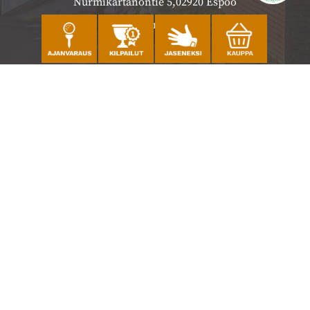
Nurmikartanontie 5,02920 Espoo
Katso sijainti kartalla
Caddiemaster
010 501 3100
caddie@ringsidegolf.fi
Lisää tietoja
Seuraa meitä
Ota meidät seurantaan!