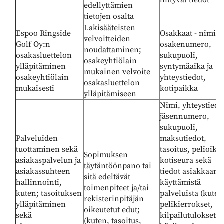
liittyvät tiedot
edellyttämien
tietojen osalta
Lakisääteisten
Espoo Ringside
Osakkaat - nimi,
velvoitteiden
Golf Oy:n
osakenumero,
noudattaminen;
osakasluettelon
sukupuoli,
osakeyhtiölain
ylläpitäminen
syntymäaika ja
mukainen velvoite
osakeyhtiölain
yhteystiedot,
osakasluettelon
mukaisesti
kotipaikka
ylläpitämiseen
Nimi, yhteystiedo
jäsennumero,
sukupuoli,
Palveluiden
maksutiedot,
tuottaminen sekä
tasoitus, pelioike
Sopimuksen
asiakaspalvelun ja
kotiseura sekä
täytäntöönpano tai
asiakassuhteen
tiedot asiakkaan
sitä edeltävät
hallinnointi,
käyttämistä
toimenpiteet ja/tai
kuten; tasoituksen
palveluista (kuten
rekisterinpitäjän
ylläpitäminen
pelikierrokset,
oikeutetut edut;
sekä
kilpailutulokset ja
(kuten, tasoitus,