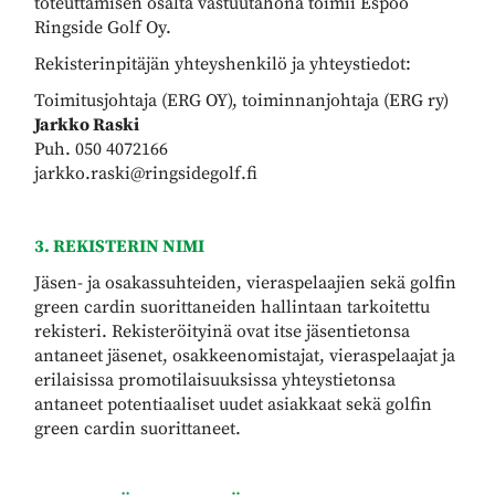
toteuttamisen osalta vastuutahona toimii Espoo
Ringside Golf Oy.
Rekisterinpitäjän yhteyshenkilö ja yhteystiedot:
Toimitusjohtaja (ERG OY), toiminnanjohtaja (ERG ry)
Jarkko Raski
Puh. 050 4072166
jarkko.raski@ringsidegolf.fi
3. REKISTERIN NIMI
Jäsen- ja osakassuhteiden, vieraspelaajien sekä golfin
green cardin suorittaneiden hallintaan tarkoitettu
rekisteri. Rekisteröityinä ovat itse jäsentietonsa
antaneet jäsenet, osakkeenomistajat, vieraspelaajat ja
erilaisissa promotilaisuuksissa yhteystietonsa
antaneet potentiaaliset uudet asiakkaat sekä golfin
green cardin suorittaneet.