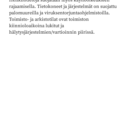
Henkilötietoja suojataan myös käyttöoikeuksien
rajaamisella. Tietokoneet ja järjestelmät on suojattu
palomuureilla ja viruksentorjuntaohjelmistoilla.
Toimisto- ja arkistotilat ovat toimiston
kiinnioloaikoina lukitut ja
hälytysjärjestelmien/vartioinnin piirissä.