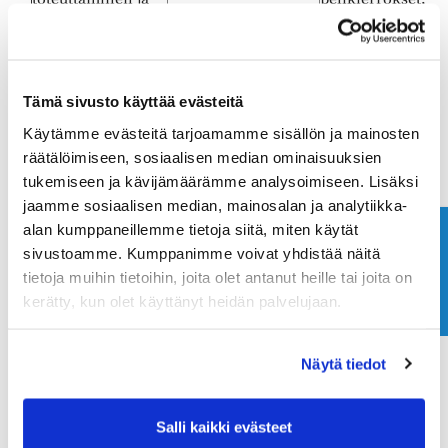
tilastointi
kilpailutulokset ja
bägikaapin
vuokraaminen) jn
Osakkeen omistus
Tämä sivusto käyttää evästeitä
ja vuokraushistor
Espoo Ringside
Nimi, sukupuoli,
Käytämme evästeitä tarjoamamme sisällön ja mainosten
Golf ry:n golfin
syntymäaika.
räätälöimiseen, sosiaalisen median ominaisuuksien
green cardin
yhteystiedot, sekä
tukemiseen ja kävijämäärämme analysoimiseen. Lisäksi
Oikeutettu etu
suorittaneiden
suoritukseen
jaamme sosiaalisen median, mainosalan ja analytiikka-
luettelon
liittyvät tiedot,
alan kumppaneillemme tietoja siitä, miten käytät
Ota yhteyttä
ylläpitäminen
kuten ajankohta
sivustoamme. Kumppanimme voivat yhdistää näitä
tietoja muihin tietoihin, joita olet antanut heille tai joita on
5
.
HENKILÖTIETOJEN SÄILYTYSAIKA TAI
kerätty, kun olet käyttänyt heidän palvelujaan.
SÄILYTYSAJAN MÄÄRITTÄMISKRITEERIT
Jäsenten ja asiakkaiden tiedot säilytetään jäsenyyden
Näytä tiedot
tai asiakassuhteen ajan, mutta niiden ajantasaisuutta
ja säilyttämisen tarpeellisuutta arvioidaan
säännöllisesti jäsen- tai asiakassuhteen ajan.
Salli kaikki evästeet