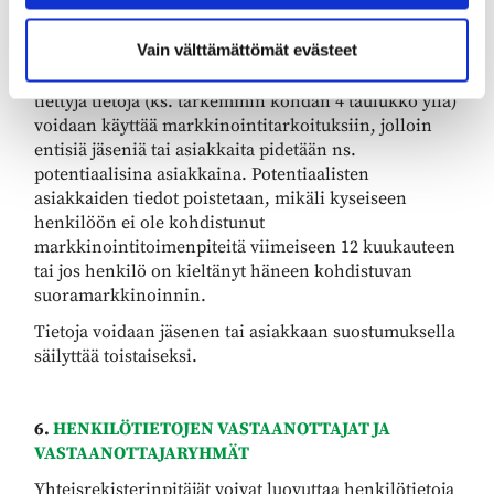
Jäsenyyden tai asiakassuhteen päättymisen jälkeen
hänet siirretään ns. passiiviseksi, jonka jälkeen
Vain välttämättömät evästeet
tietoja säilytetään kolme vuotta, ellei lainsäädäntö
muuta edellytä. Entisten jäsenten ja asiakkaiden
tiettyjä tietoja (ks. tarkemmin kohdan 4 taulukko yllä)
voidaan käyttää markkinointitarkoituksiin, jolloin
entisiä jäseniä tai asiakkaita pidetään ns.
potentiaalisina asiakkaina. Potentiaalisten
asiakkaiden tiedot poistetaan, mikäli kyseiseen
henkilöön ei ole kohdistunut
markkinointitoimenpiteitä viimeiseen 12 kuukauteen
tai jos henkilö on kieltänyt häneen kohdistuvan
suoramarkkinoinnin.
Tietoja voidaan jäsenen tai asiakkaan suostumuksella
säilyttää toistaiseksi.
6.
HENKILÖTIETOJEN VASTAANOTTAJAT JA
VASTAANOTTAJARYHMÄT
Yhteisrekisterinpitäjät voivat luovuttaa henkilötietoja