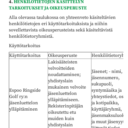
4.
HENKILÖTIETOJEN KÄSITTELYN
TARKOITUKSET JA OIKEUSPERUSTE
Alla olevassa taulukossa on yhteenveto käsiteltävien
henkilötietojen eri käyttötarkoituksista ja niihin
sovellettavista oikeusperusteista sekä käsiteltävistä
henkilötietoryhmistä.
Käyttötarkoitus
Käyttötarkoitus
Oikeusperuste
Henkilötietoryhm
Lakisääteisten
velvoitteiden
Jäsenet; - nimi,
noudattaminen;
jäsennumero,
yhdistyslain
sukupuoli,
mukainen velvoite
Espoo Ringside
syntymäaika ja
jäsenluettelon
Golf ry:n
yhteystiedot, osoi
ylläpitämiseen.
jäsenluettelon
ja kotipaikka,
Rekisterinpitäjän
ylläpitäminen
käyttäjäryhmä,
oikeutettu etu
jäsenmaksuluokk
muiden kuin
ja muut jäsenyyte
yhdistyslain