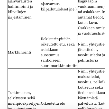
ajanvarausten
bägikaapin
ajanvaraus,
hallinnointi ja
vuokraaminen) jn
kilpailutulokset jne.)
kilpailujen
tai asiakkaan itse
järjestäminen
antamat tiedot,
kuten kuva.
Osakkeen omistus
ja vuokraushistor
Rekisterinpitäjän
oikeutettu etu, sekä
Nimi, yhteystiedo
asiakkaan
jäsentiedot,
Markkinointi
suostumus
tasoitustiedot ja
sähköiseen
pelihistoria
suoramarkkinointiin
Nimi, yhteystiedo
maksutiedot,
tasoitus, pelioike
kotiseura sekä
Tutkimusten,
tiedot asiakkaan
selvitysten sekä
käyttämistä
mielipidekyselyjen
Oikeutettu etu
palveluista (kuten
toteuttaminen ja
pelikierrokset,