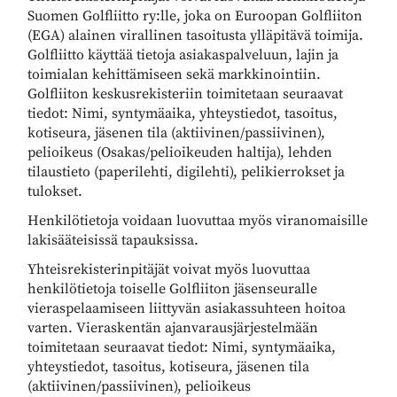
Suomen Golfliitto ry:lle, joka on Euroopan Golfliiton
(EGA) alainen virallinen tasoitusta ylläpitävä toimija.
Golfliitto käyttää tietoja asiakaspalveluun, lajin ja
toimialan kehittämiseen sekä markkinointiin.
Golfliiton keskusrekisteriin toimitetaan seuraavat
tiedot: Nimi, syntymäaika, yhteystiedot, tasoitus,
kotiseura, jäsenen tila (aktiivinen/passiivinen),
pelioikeus (Osakas/pelioikeuden haltija), lehden
tilaustieto (paperilehti, digilehti), pelikierrokset ja
tulokset.
Henkilötietoja voidaan luovuttaa myös viranomaisille
lakisääteisissä tapauksissa.
Yhteisrekisterinpitäjät voivat myös luovuttaa
henkilötietoja toiselle Golfliiton jäsenseuralle
vieraspelaamiseen liittyvän asiakassuhteen hoitoa
varten. Vieraskentän ajanvarausjärjestelmään
toimitetaan seuraavat tiedot: Nimi, syntymäaika,
yhteystiedot, tasoitus, kotiseura, jäsenen tila
(aktiivinen/passiivinen), pelioikeus