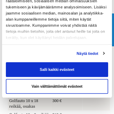
räätälöimiseen, sosiaalisen median ominaisuuksien
Sarjakortit on
tukemiseen ja kävijämäärämme analysoimiseen. Lisäksi
voimassa vuoden
loppuun 31.12.2026
jaamme sosiaalisen median, mainosalan ja analytiikka-
asti.
alan kumppaneillemme tietoja siitä, miten käytät
Ota yhteyttä
sivustoamme. Kumppanimme voivat yhdistää näitä
Golfautot
tietoja muihin tietoihin, joita olet antanut heille tai joita on
kerätty, kun olet käyttänyt heidän palvelujaan.
Golfauto 18 reikää
48 €
Golfauto 18 reikää,
38 €
Näytä tiedot
osakas
Golfauto 9 reikää
30 €
Salli kaikki evästeet
Golfauto 9 reikää,
24 €
osakas
Vain välttämättömät evästeet
Golfauto 10 x 18
390 €
reikää
Golfauto 10 x 18
300 €
reikää, osakas