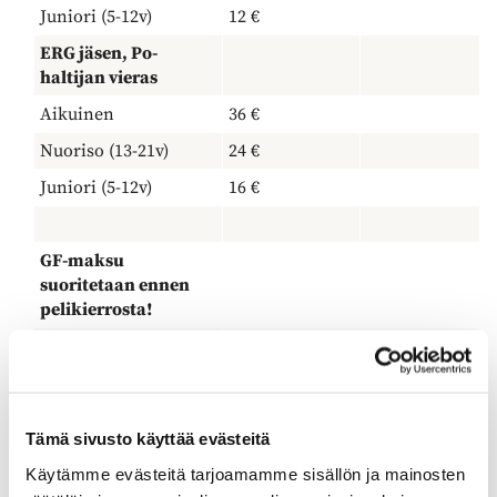
Juniori (5-12v)
12 €
ERG jäsen, Po-
haltijan vieras
Aikuinen
36 €
Nuoriso (13-21v)
24 €
Juniori (5-12v)
16 €
GF-maksu
suoritetaan ennen
pelikierrosta!
Mobilepayn kautta tai
ennen pelikierrosta
caddiemasterille
Sarjakorttien hinnat
Sarjakortit 9R
Tämä sivusto käyttää evästeitä
löytyvät
Sarjakortit 18R
Käytämme evästeitä tarjoamamme sisällön ja mainosten
verkkokaupasta.