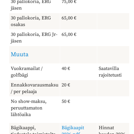
30 pallokoria, ERG
75,00 €
jäsen
30 pallokoria, ERG
65,00 €
osakas
30 pallokoria, ERG Jr-
65,00 €
jäsen
Muuta
Vuokramailat /
40 €
Saatavilla
golfbägi
rajoitetusti
Ennakkovarausmaksu
20 €
/ per pelaaja
No show-maksu,
50 €
peruuttamaton
lähtöaika
Bägikaappi,
Bägikaapit
Hinnat