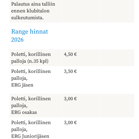
Palautus aina talliin
ennen klubitalon
sulkeutumista.
Range hinnat
2026
Poletti, korillinen
4,50 €
palloja (n.35 kpl)
Poletti, korillinen
3,50 €
palloja,
ERG jäsen
Poletti, korillinen
3,00 €
palloja,
ERG osakas
Poletti, korillinen
3,00 €
palloja,
ERG Juniorijäsen