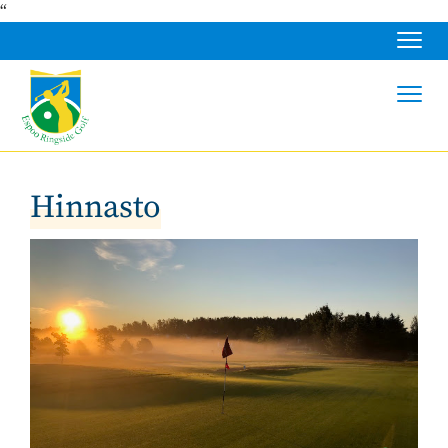
“
Navig
Navig
Hinnasto