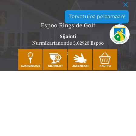
Tervetuloa pelaamaan!
Espoo Ringside Golf
Sijainti
Nurmikartanontie 5,02920 Espoo
Katso sijainti kartalla
Caddiemaster
010 501 3100
caddie@ringsidegolf.fi
Lisää tietoja
Seuraa meitä
Ota meidät seurantaan!