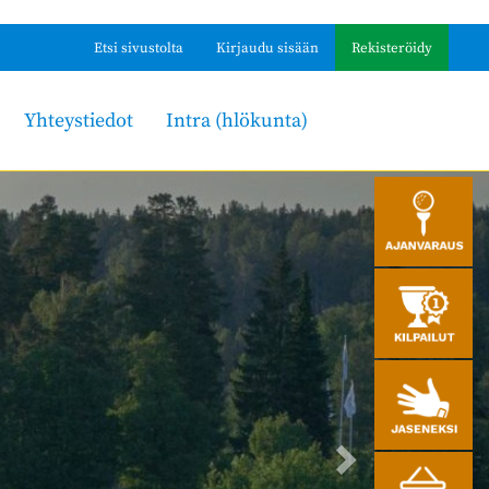
Etsi sivustolta
Kirjaudu sisään
Rekisteröidy
Yhteystiedot
Intra (hlökunta)
assa seurassa!