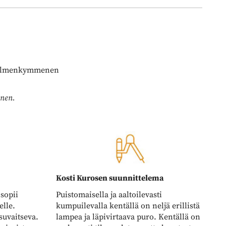
​​​kolmenkymmenen
inen.
Kosti Kurosen suunnittelema
sopii
Puistomaisella ja aaltoilevasti
elle.
kumpuilevalla kentällä on neljä erillistä
suvaitseva.
lampea ja läpivirtaava puro. Kentällä on
uniorista
mukavasti tilaa pelata, mutta haasteet