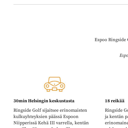
Espoo Ringside G
Espo
30min Helsingin keskustasta
18 reikää
Ringside Golf sijaitsee erinomaisten
Ringside Go
kulkuyhteyksien päässä Espoon
ja kentän p
Niipperissä Kehä III varrella, kentän
erinomaine
portille pääsee myös bussilla.
sekä sen y