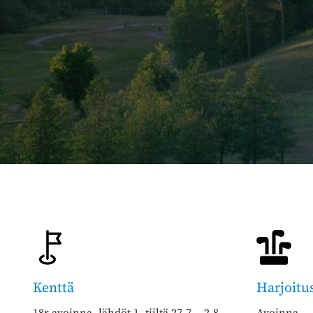
Kenttä
Harjoitu
18r avoinna, lähdöt 1- tiiltä 27.7. - 2.8.
Avoinna