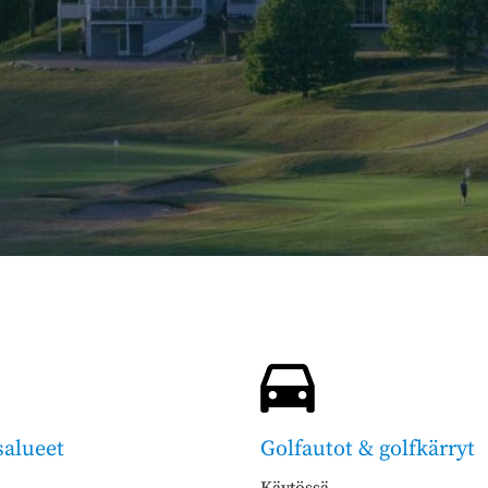
salueet
Golfautot & golfkärryt
Käytössä