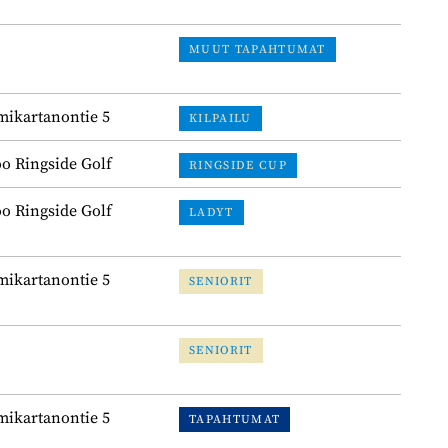
MUUT TAPAHTUMAT
ikartanontie 5
KILPAILU
o Ringside Golf
RINGSIDE CUP
o Ringside Golf
LADYT
ikartanontie 5
SENIORIT
SENIORIT
ikartanontie 5
TAPAHTUMAT