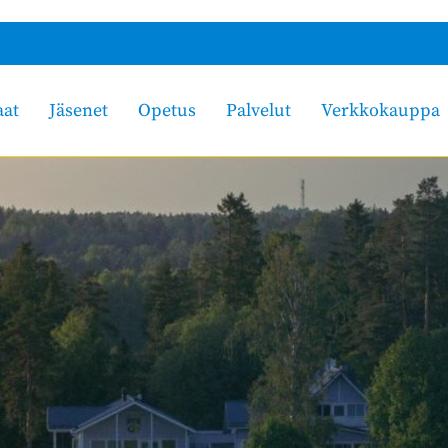
aat
Jäsenet
Opetus
Palvelut
Verkkokauppa
Pelaa parha