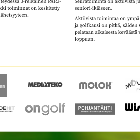
kki toiminnat on keskitetty
seniori-ikäiseen.
läheisyyteen.
Aktiivista toimintaa on ympä
ja golfkausi on pitkä, säiden 
pelataan aikaisesta keväästä
loppuun.