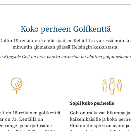
​​​​​​​Koko perheen Golfkenttä
olfin 18-reikäinen kenttä sijaitsee Kehä III:n vieressä noin ​​​​
minuutin ajomatkan päässä Helsingin keskustasta.
o Ringside Golf on oiva paikka harrastaa tai aloittaa golfin pelaam
Sopii koko perheelle
lf on 18-reikänen golfkenttä
Golf on mukavaa liikuntaa ja 
ar on 73. Kentällä on
kaikenikäisille ja koko perhe
n range- ja harjoitusalue
Rinkun ilmapiiri on avoin ja 
hteydessä 3-reikäinen PAR3-
Seuratoiminta on aktiivista j