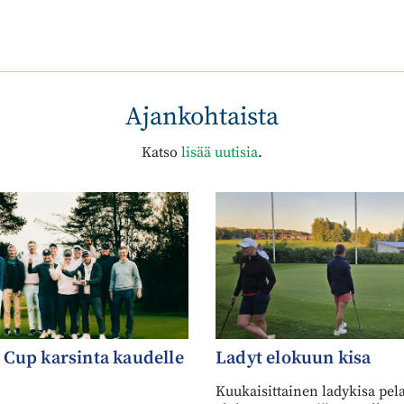
Ajankohtaista
Katso
lisää uutisia
.
Cup karsinta kaudelle
Ladyt elokuun kisa
Kuukaisittainen ladykisa pela
elokuussa Havaiji teemalla.