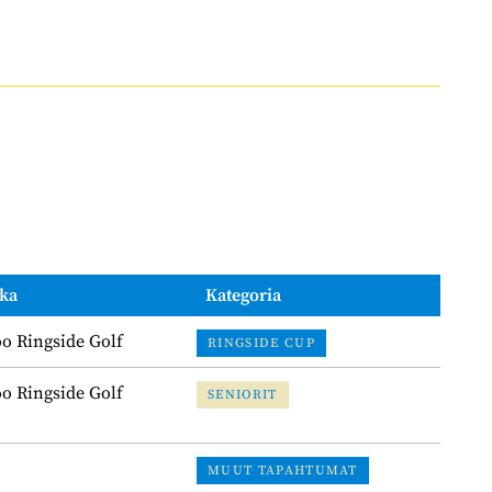
ka
Kategoria
o Ringside Golf
RINGSIDE CUP
o Ringside Golf
SENIORIT
MUUT TAPAHTUMAT