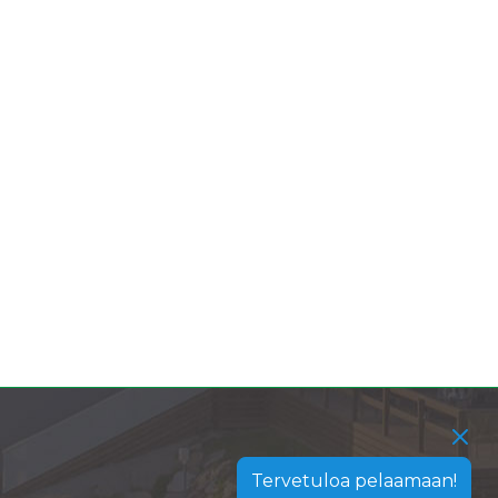
Tervetuloa pelaamaan!