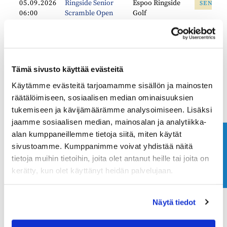
05.09.2026
Ringside Senior
Espoo Ringside
SENIOR
06:00
Scramble Open
Golf
07.09.2026
Ladykauden
Espoo Ringside
LADYT
13:00
päättäjäiset
Golf
10.09.2026
Ringside Junior
Nurmikartanontie
Tämä sivusto käyttää evästeitä
JUNIOR
13:00
Cup - syyskuu
5
Käytämme evästeitä tarjoamamme sisällön ja mainosten
räätälöimiseen, sosiaalisen median ominaisuuksien
14.09.2026
Senioreiden kisa -
Espoo Ringside
SENIOR
tukemiseen ja kävijämäärämme analysoimiseen. Lisäksi
06:00
syyskuu
Golf
jaamme sosiaalisen median, mainosalan ja analytiikka-
alan kumppaneillemme tietoja siitä, miten käytät
19.09.2026
ERG Reikäpelit
Espoo Ringside
KLUBI
Ota yhteyttä
05:00
Miehet
Golf
sivustoamme. Kumppanimme voivat yhdistää näitä
tietoja muihin tietoihin, joita olet antanut heille tai joita on
19.09.2026
ERG Reikäpelit
Espoo Ringside
LADYT
kerätty, kun olet käyttänyt heidän palvelujaan.
05:00
Naiset
Golf
19.09.2026
ERG Reikäpelit
Espoo Ringside
SENIOR
Näytä tiedot
05:00
Senior Miehet
Golf