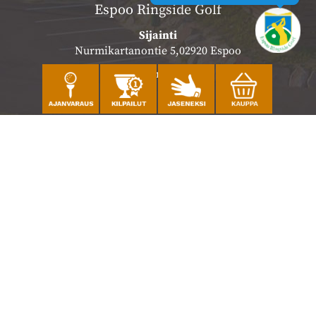
Espoo Ringside Golf
Sijainti
Nurmikartanontie 5,02920 Espoo
Katso sijainti kartalla
Caddiemaster
010 501 3100
caddie@ringsidegolf.fi
Lisää tietoja
Seuraa meitä
Ota meidät seurantaan!