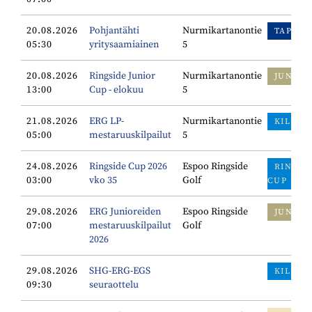
20.08.2026
Pohjantähti
Nurmikartanontie
TAPAH
05:30
yritysaamiainen
5
20.08.2026
Ringside Junior
Nurmikartanontie
JUNIOR
13:00
Cup - elokuu
5
21.08.2026
ERG LP-
Nurmikartanontie
KILPAI
05:00
mestaruuskilpailut
5
24.08.2026
Ringside Cup 2026
Espoo Ringside
RINGSI
03:00
vko 35
Golf
CUP
29.08.2026
ERG Junioreiden
Espoo Ringside
JUNIOR
07:00
mestaruuskilpailut
Golf
2026
29.08.2026
SHG-ERG-EGS
KILPAI
09:30
seuraottelu