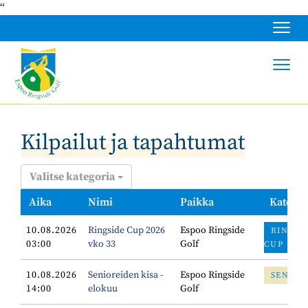
“
Navig
Navig
Kilpailut ja tapahtumat
Valitse kategoria
Aika
Nimi
Paikka
Kategor
10.08.2026
Ringside Cup 2026
Espoo Ringside
RINGSI
03:00
vko 33
Golf
CUP
10.08.2026
Senioreiden kisa -
Espoo Ringside
SENIOR
14:00
elokuu
Golf