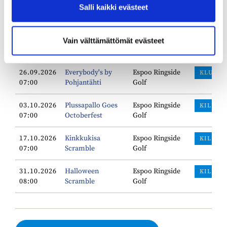
19.09.2026
ERG Reikäpelit
Espoo Ringside
Salli kaikki evästeet
LADYT
05:00
Senior Naiset
Golf
24.09.2026
Junnukauden
Nurmikartanontie
Vain välttämättömät evästeet
JUNIOR
13:00
päättäjäiset
5
26.09.2026
Everybody's by
Espoo Ringside
KLUBI
07:00
Pohjantähti
Golf
03.10.2026
Plussapallo Goes
Espoo Ringside
KILPAI
07:00
Octoberfest
Golf
17.10.2026
Kinkkukisa
Espoo Ringside
KILPAI
07:00
Scramble
Golf
31.10.2026
Halloween
Espoo Ringside
KILPAI
08:00
Scramble
Golf