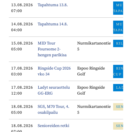
13.08.2026
Tapahtuma 13.8.
MUUT
07:00
TAPAHTU
14.08.2026
Tapahtuma 14.8.
MUUT
04:00
TAPAHTU
15.08.2026
MID Tour
Nurmikartanontie
KILPAI
05:00
Foursome 2-
5
hengen parikisa
17.08.2026
Ringside Cup 2026
Espoo Ringside
RINGSI
03:00
vko 34
Golf
CUP
17.08.2026
Ladyt seuraottelu
Espoo Ringside
LADYT
12:00
GG-ERG
Golf
18.08.2026
SGS, M70 Tour, 4.
Nurmikartanontie
SENIOR
05:00
osakilpailu
5
18.08.2026
Senioreiden retki
SENIOR
07:00