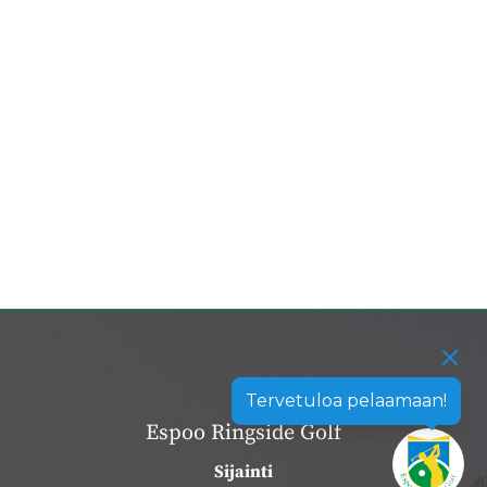
Tervetuloa pelaamaan!
Espoo Ringside Golf
Sijainti