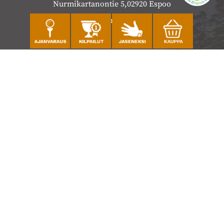
Nurmikartanontie 5,02920 Espoo
Katso sijainti kartalla
Caddiemaster
010 501 3100
caddie@ringsidegolf.fi
Lisää tietoja
Seuraa meitä
Ota meidät seurantaan!