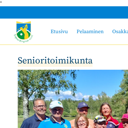
“
Etusivu
Pelaaminen
Osakk
Senioritoimikunta