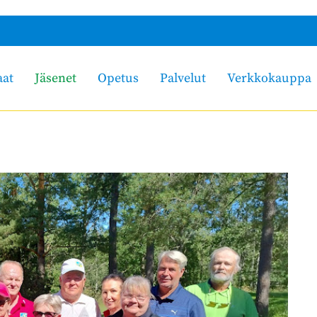
aat
Jäsenet
Opetus
Palvelut
Verkkokauppa