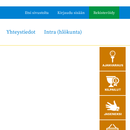
Etsi sivustolta
Kirjaudu sisään
Rekisteröidy
Yhteystiedot
Intra (hlökunta)