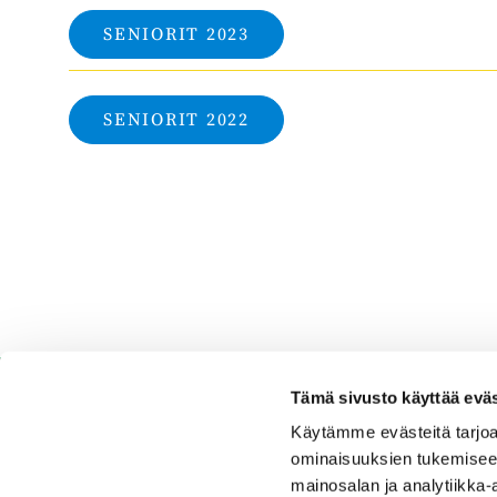
SENIORIT 2023
SENIORIT 2022
Tämä sivusto käyttää eväs
Käytämme evästeitä tarjoa
ominaisuuksien tukemisee
Espoo Ringside Golf
mainosalan ja analytiikka