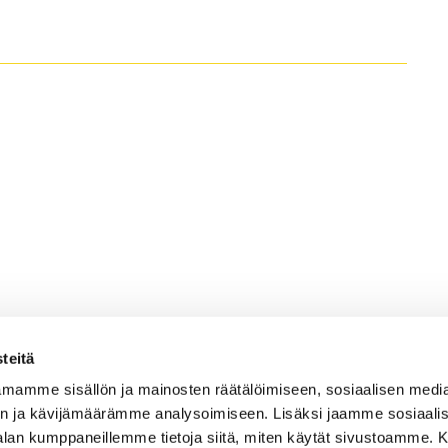
teitä
mamme sisällön ja mainosten räätälöimiseen, sosiaalisen medi
n ja kävijämäärämme analysoimiseen. Lisäksi jaamme sosiaali
Caddiemaster
-alan kumppaneillemme tietoja siitä, miten käytät sivustoamme