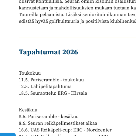
olisivat kohtuullisia. Seuran omiin kisoihin osallistu
kannustetaan ja mahdollisuuksien mukaan tuetaan kan
Toureilla pelaamista. Lisäksi senioritoimikunnan tav
edistää hyvää golfkulttuuria ja positiivista klubihen
Tapahtumat 2026
Toukokuu
11.5. Pariscramble - toukokuu
12.5. Lähipelitapahtuma
18.5. Seuraottelu: ERG - Hirsala
Kesäkuu
8.6. Pariscramble - kesäkuu
8.6. Seuran reikäpelimestikset alkaa
16.6. UAS Reikäpeli-cup: ERG - Nordcenter