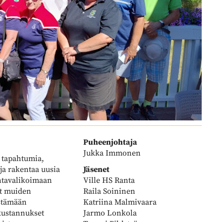
Puheenjohtaja
Jukka Immonen
 tapahtumia,
 ja rakentaa uusia
Jäsenet
ntavalikoimaan
Ville HS Ranta
ut muiden
Raila Soininen
istämään
Katriina Malmivaara
 kustannukset
Jarmo Lonkola