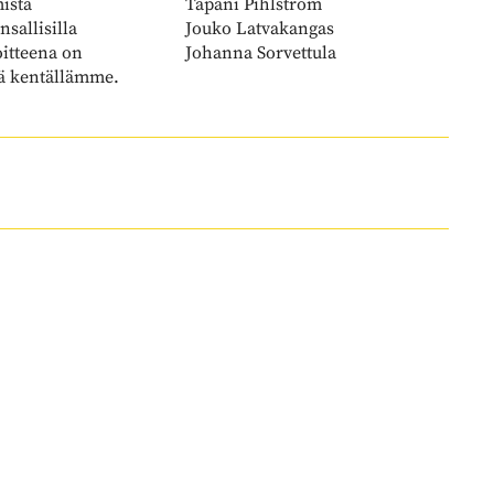
mista
Tapani Pihlström
sallisilla
Jouko Latvakangas
oitteena on
​​​​​​​Johanna Sorvettula
keä kentällämme.