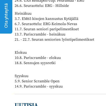
24.6. UAS Reikäpeli-cup: Peuramaa - ERG
26.6. Seuraottelu: ERG - Hillside
Ota yhteyttä
Heinäkuu
3.7. EM65 kisojen kannustus Kytäjällä
6.7. Seuraottelu: ERG-Keimola-Nevas
11.7. Seuran seniori paripelimestikset
13.7. Pariscramble - heinäkuu
21. - 22.7. Seuran seniorien lyöntipelimestikset
Elokuu
10.8. Pariscramble - elokuu
18.8. Sennujen syysretki
Syyskuu
5.9. Senior Scramble Open
14.9. Pariscramble - syyskuu
UUTISIA