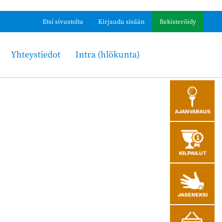
Etsi sivustolta
Kirjaudu sisään
Rekisteröidy
Yhteystiedot
Intra (hlökunta)