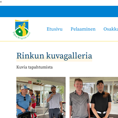
“
Etusivu
Pelaaminen
Osakk
Rinkun kuvagalleria
Kuvia tapahtumista