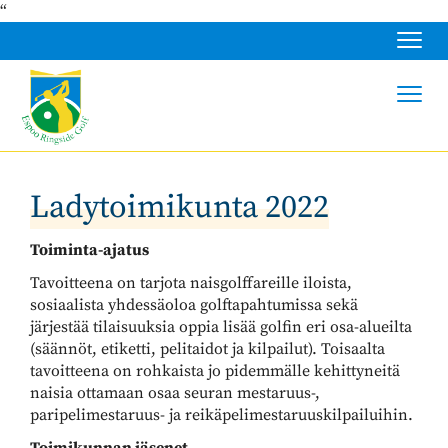
“
Navig
Navig
Ladytoimikunta 2022
Toiminta-ajatus
Tavoitteena on tarjota naisgolffareille iloista,
sosiaalista yhdessäoloa golftapahtumissa sekä
järjestää tilaisuuksia oppia lisää golfin eri osa-alueilta
(säännöt, etiketti, pelitaidot ja kilpailut). Toisaalta
tavoitteena on rohkaista jo pidemmälle kehittyneitä
naisia ottamaan osaa seuran mestaruus-,
paripelimestaruus- ja reikäpelimestaruuskilpailuihin.