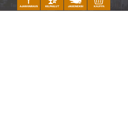
Caddiemaster
010 501 3100
caddie@ringsidegolf.fi
Lisää tietoja
Seuraa meitä
Ota meidät seurantaan!
© Espoo Ringside Golf
| Toiminnanohjausjärjestelmä
WiseGolf