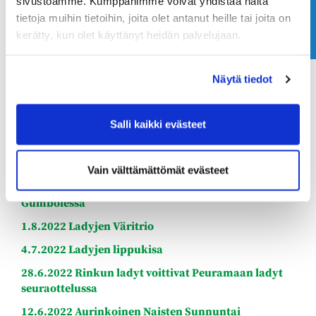
Ota yhteyttä
sivustoamme. Kumppanimme voivat yhdistää näitä
tietoja muihin tietoihin, joita olet antanut heille tai joita on
kerätty, kun olet käyttänyt heidän palvelujaan.
Näytä tiedot
Tapahtumia 2022
Salli kaikki evästeet
23.9.2022 Speed Golf
19.9.2022 Ladykauden päättäjäiset
Vain välttämättömät evästeet
22.8.2022 Rinkun ladyt voittivat seuraottelun
Gumbölessä
1.8.2022 Ladyjen Väritrio
4.7.2022 Ladyjen lippukisa
28.6.2022 Rinkun ladyt voittivat Peuramaan ladyt
seuraottelussa
12.6.2022 Aurinkoinen Naisten Sunnuntai