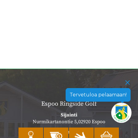
Tervetuloa pelaamaan!
Espoo Ringside Golf
Sijainti
Nurmikartanontie 5,02920 Espoo
Katso sijainti kartalla