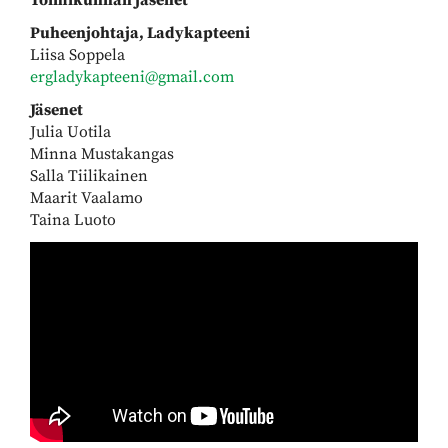
Toimikunnan jäsenet
Puheenjohtaja, Ladykapteeni
Liisa Soppela
ergladykapteeni@gmail.com
Jäsenet
Julia Uotila
Minna Mustakangas
Salla Tiilikainen
Maarit Vaalamo
Taina Luoto