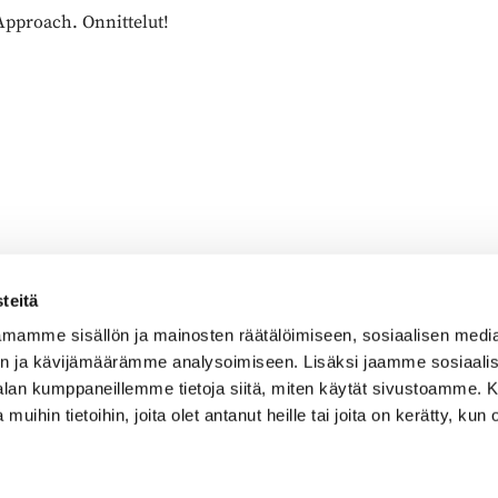
 Approach. Onnittelut!
teitä
mamme sisällön ja mainosten räätälöimiseen, sosiaalisen medi
n ja kävijämäärämme analysoimiseen. Lisäksi jaamme sosiaali
Caddiemaster
-alan kumppaneillemme tietoja siitä, miten käytät sivustoamme
 muihin tietoihin, joita olet antanut heille tai joita on kerätty, kun 
010 501 3100
caddie@ringsidegolf.fi
Lisää tietoja