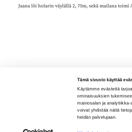
Jaana löi holarin väylällä 2, 75m, sekä mailana toimi
Tämä sivusto käyttää eväs
Käytämme evästeitä tarjoa
ominaisuuksien tukemisee
Espoo Ringside Golf
mainosalan ja analytiikka
voivat yhdistää näitä tietoja
Sijainti
heidän palvelujaan.
Nurmikartanontie 5,02920 Espoo
Katso sijainti kartalla