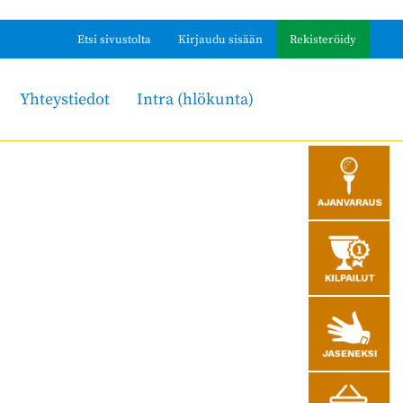
Etsi sivustolta
Kirjaudu sisään
Rekisteröidy
Yhteystiedot
Intra (hlökunta)