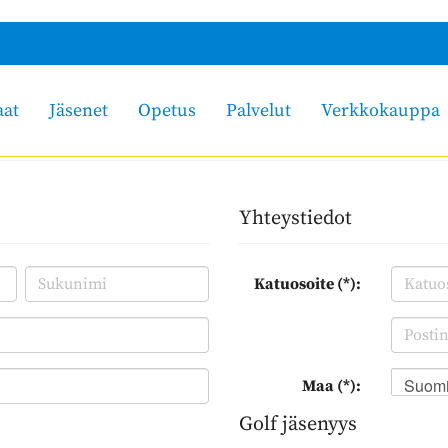
aat
Jäsenet
Opetus
Palvelut
Verkkokauppa
Yhteystiedot
Katuosoite (*):
Suom
Maa (*):
Golf jäsenyys