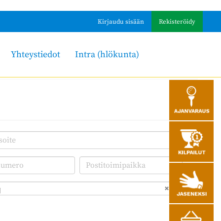
Kirjaudu sisään
Rekisteröidy
Yhteystiedot
Intra (hlökunta)
i