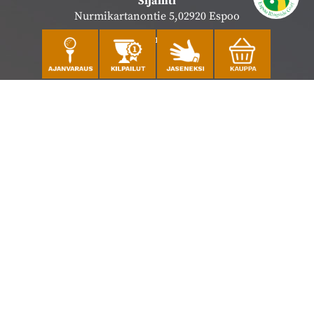
Sijainti
Nurmikartanontie 5,02920 Espoo
Katso sijainti kartalla
Caddiemaster
010 501 3100
caddie@ringsidegolf.fi
Lisää tietoja
Seuraa meitä
Ota meidät seurantaan!