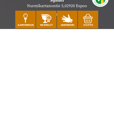
Sijainti
Nurmikartanontie 5,02920 Espoo
Katso sijainti kartalla
Caddiemaster
010 501 3100
caddie@ringsidegolf.fi
Lisää tietoja
Seuraa meitä
Ota meidät seurantaan!