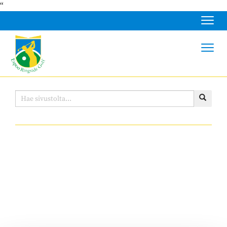
“
Navig
Navig