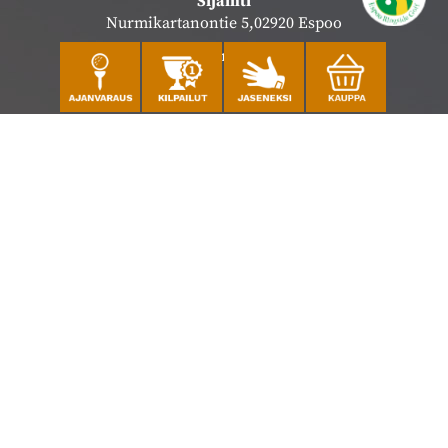
Sijainti
Nurmikartanontie 5,02920 Espoo
Katso sijainti kartalla
Caddiemaster
010 501 3100
caddie@ringsidegolf.fi
Lisää tietoja
Seuraa meitä
Ota meidät seurantaan!