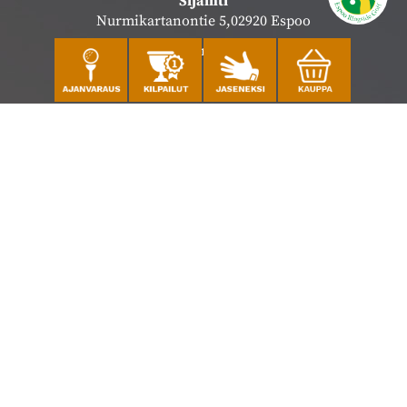
Sijainti
Nurmikartanontie 5,02920 Espoo
Katso sijainti kartalla
Caddiemaster
010 501 3100
caddie@ringsidegolf.fi
Lisää tietoja
Seuraa meitä
Ota meidät seurantaan!