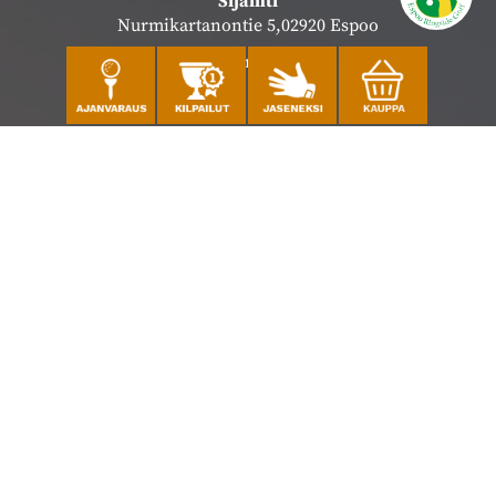
Sijainti
Nurmikartanontie 5,02920 Espoo
Katso sijainti kartalla
Caddiemaster
010 501 3100
caddie@ringsidegolf.fi
Lisää tietoja
Seuraa meitä
Ota meidät seurantaan!