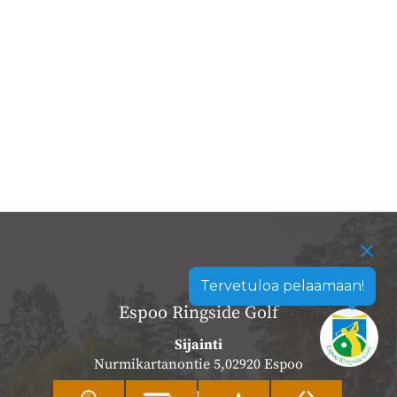
Tervetuloa pelaamaan!
Espoo Ringside Golf
Sijainti
Nurmikartanontie 5,02920 Espoo
Katso sijainti kartalla