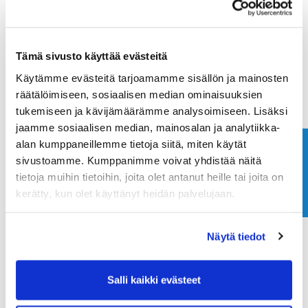
Maa (*):
Tämä sivusto käyttää evästeitä
Suomi
Käytämme evästeitä tarjoamamme sisällön ja mainosten
Golf jäsenyys
räätälöimiseen, sosiaalisen median ominaisuuksien
tukemiseen ja kävijämäärämme analysoimiseen. Lisäksi
jaamme sosiaalisen median, mainosalan ja analytiikka-
Valitse seura:
alan kumppaneillemme tietoja siitä, miten käytät
Ota yhteyttä
sivustoamme. Kumppanimme voivat yhdistää näitä
tietoja muihin tietoihin, joita olet antanut heille tai joita on
Jäsennumero:
kerätty, kun olet käyttänyt heidän palvelujaan.
Näytä tiedot
Rekisteröidy
Haluan tilata Ringside Golf uutiskirjeen
Salli kaikki evästeet
Olen lukenut
tietosuojaselosteen
ja hyväksyn
henkilötietojeni käsittelyn (*)