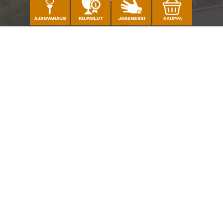
Caddiemaster
010 501 3100
caddie@ringsidegolf.fi
Lisää tietoja
Seuraa meitä
Ota meidät seurantaan!
© Espoo Ringside Golf
| Toiminnanohjausjärjestelmä
WiseGolf