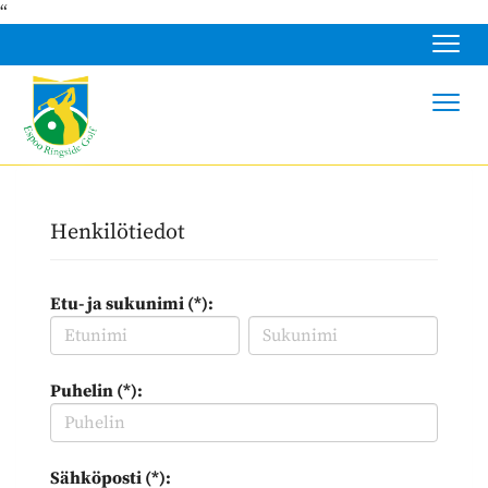
“
Navig
Navig
Henkilötiedot
Etu- ja sukunimi (*):
Puhelin (*):
Sähköposti (*):