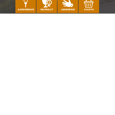
Caddiemaster
010 501 3100
caddie@ringsidegolf.fi
Lisää tietoja
Seuraa meitä
Ota meidät seurantaan!
© Espoo Ringside Golf
| Toiminnanohjausjärjestelmä
WiseGolf