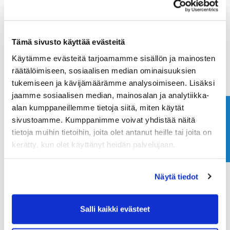
Maa (*):
Tämä sivusto käyttää evästeitä
Suomi
Käytämme evästeitä tarjoamamme sisällön ja mainosten
Golf jäsenyys
räätälöimiseen, sosiaalisen median ominaisuuksien
tukemiseen ja kävijämäärämme analysoimiseen. Lisäksi
jaamme sosiaalisen median, mainosalan ja analytiikka-
Valitse seura:
alan kumppaneillemme tietoja siitä, miten käytät
Ota yhteyttä
sivustoamme. Kumppanimme voivat yhdistää näitä
tietoja muihin tietoihin, joita olet antanut heille tai joita on
Jäsennumero:
kerätty, kun olet käyttänyt heidän palvelujaan.
Näytä tiedot
Rekisteröidy
Haluan tilata Ringside Golf uutiskirjeen
Salli kaikki evästeet
Olen lukenut
tietosuojaselosteen
ja hyväksyn
henkilötietojeni käsittelyn (*)