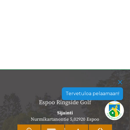
Tervetuloa pelaamaan!
Espoo Ringside Golf
Sijainti
Nurmikartanontie 5,02920 Espoo
Katso sijainti kartalla