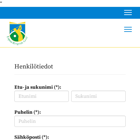
“
Navig
Navig
Henkilötiedot
Etu- ja sukunimi (*):
Puhelin (*):
Sähköposti (*):