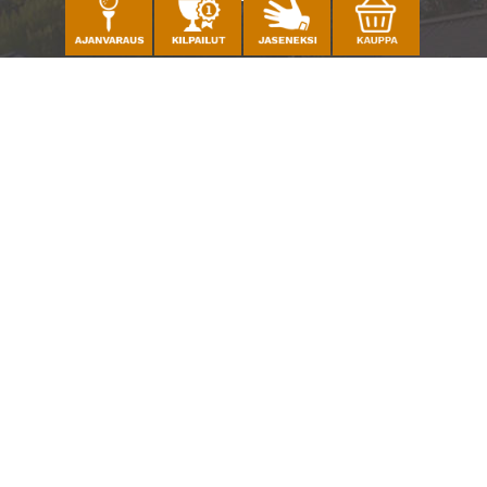
Caddiemaster
010 501 3100
caddie@ringsidegolf.fi
Lisää tietoja
Seuraa meitä
Ota meidät seurantaan!
© Espoo Ringside Golf
| Toiminnanohjausjärjestelmä
WiseGolf