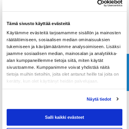
Maa (*):
Tämä sivusto käyttää evästeitä
Suomi
Käytämme evästeitä tarjoamamme sisällön ja mainosten
Golf jäsenyys
räätälöimiseen, sosiaalisen median ominaisuuksien
tukemiseen ja kävijämäärämme analysoimiseen. Lisäksi
jaamme sosiaalisen median, mainosalan ja analytiikka-
Valitse seura:
alan kumppaneillemme tietoja siitä, miten käytät
Ota yhteyttä
sivustoamme. Kumppanimme voivat yhdistää näitä
tietoja muihin tietoihin, joita olet antanut heille tai joita on
Jäsennumero:
kerätty, kun olet käyttänyt heidän palvelujaan.
Näytä tiedot
Rekisteröidy
Haluan tilata Ringside Golf uutiskirjeen
Salli kaikki evästeet
Olen lukenut
tietosuojaselosteen
ja hyväksyn
henkilötietojeni käsittelyn (*)