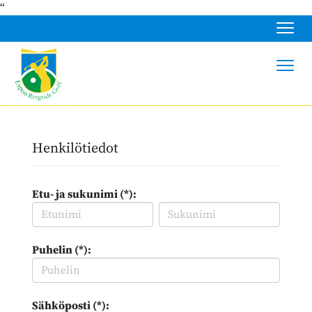
“
Navig
Navig
Henkilötiedot
Etu- ja sukunimi (*):
Puhelin (*):
Sähköposti (*):