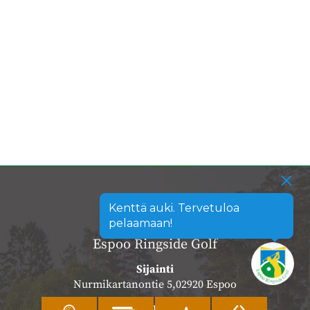
Kenttä auki. Tervetuloa
pelaamaan!
Espoo Ringside Golf
Sijainti
Nurmikartanontie 5,02920 Espoo
Katso sijainti kartalla