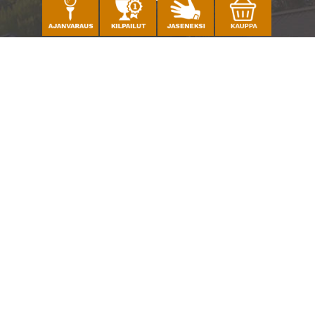
Caddiemaster
010 501 3100
caddie@ringsidegolf.fi
Lisää tietoja
Seuraa meitä
Ota meidät seurantaan!
© Espoo Ringside Golf
| Toiminnanohjausjärjestelmä
WiseGolf