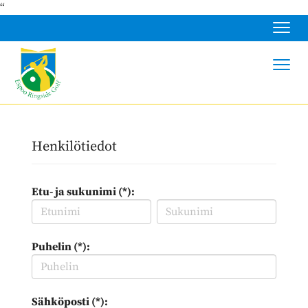
“
Navig
Navig
Henkilötiedot
Etu- ja sukunimi (*):
Puhelin (*):
Sähköposti (*):