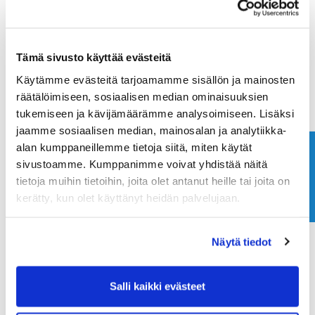
Maa (*):
Tämä sivusto käyttää evästeitä
Suomi
Käytämme evästeitä tarjoamamme sisällön ja mainosten
Golf jäsenyys
räätälöimiseen, sosiaalisen median ominaisuuksien
tukemiseen ja kävijämäärämme analysoimiseen. Lisäksi
jaamme sosiaalisen median, mainosalan ja analytiikka-
Valitse seura:
alan kumppaneillemme tietoja siitä, miten käytät
Ota yhteyttä
sivustoamme. Kumppanimme voivat yhdistää näitä
tietoja muihin tietoihin, joita olet antanut heille tai joita on
Jäsennumero:
kerätty, kun olet käyttänyt heidän palvelujaan.
Näytä tiedot
Rekisteröidy
Haluan tilata Ringside Golf uutiskirjeen
Salli kaikki evästeet
Olen lukenut
tietosuojaselosteen
ja hyväksyn
henkilötietojeni käsittelyn (*)