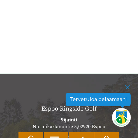
Tervetuloa pelaamaan!
Espoo Ringside Golf
Sijainti
Nurmikartanontie 5,02920 Espoo
Katso sijainti kartalla