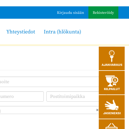
Kirjaudu sisään
Rekisteröidy
Yhteystiedot
Intra (hlökunta)
i