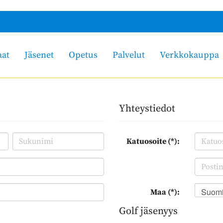
aat
Jäsenet
Opetus
Palvelut
Verkkokauppa
Yhteystiedot
Katuosoite (*):
Suom
Maa (*):
Golf jäsenyys