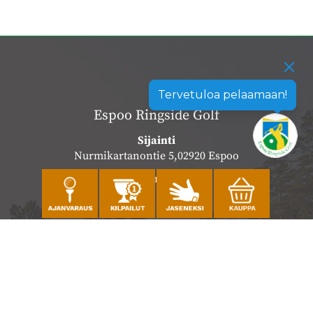
Tervetuloa pelaamaan!
Espoo Ringside Golf
Sijainti
Nurmikartanontie 5,02920 Espoo
Katso sijainti kartalla
Caddiemaster
010 501 3100
caddie@ringsidegolf.fi
Lisää tietoja