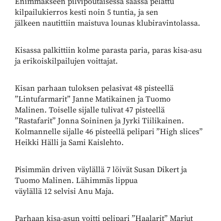
Enimmäkseen pilvipoutaisessa säässä pelattu
kilpailukierros kesti noin 5 tuntia, ja sen
jälkeen nautittiin maistuva lounas klubiravintolassa.
Kisassa palkittiin kolme parasta paria, paras kisa-asu
ja erikoiskilpailujen voittajat.
Kisan parhaan tuloksen pelasivat 48 pisteellä
”Lintufarmarit” Janne Matikainen ja Tuomo
Malinen. Toiselle sijalle tulivat 47 pisteellä
”Rastafarit” Jonna Soininen ja Jyrki Tiilikainen.
Kolmannelle sijalle 46 pisteellä pelipari ”High slices”
Heikki Hälli ja Sami Kaislehto.
Pisimmän driven väylällä 7 löivät Susan Dikert ja
Tuomo Malinen. Lähimmäs lippua
väylällä 12 selvisi Anu Maja.
Parhaan kisa-asun voitti pelipari ”Haalarit” Marjut