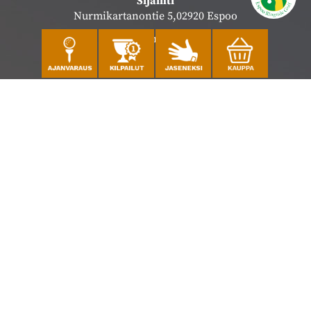
Sijainti
Nurmikartanontie 5,02920 Espoo
Katso sijainti kartalla
Caddiemaster
010 501 3100
caddie@ringsidegolf.fi
Lisää tietoja
Seuraa meitä
Ota meidät seurantaan!