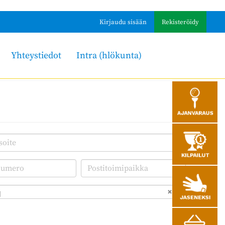
Kirjaudu sisään
Rekisteröidy
Yhteystiedot
Intra (hlökunta)
i