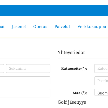
aat
Jäsenet
Opetus
Palvelut
Verkkokauppa
Yhteystiedot
Katuosoite (*):
Suom
Maa (*):
Golf jäsenyys