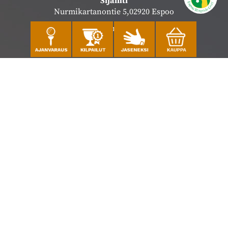
Sijainti
Nurmikartanontie 5,02920 Espoo
Katso sijainti kartalla
Caddiemaster
010 501 3100
caddie@ringsidegolf.fi
Lisää tietoja
Seuraa meitä
Ota meidät seurantaan!