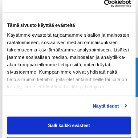
Maa (*):
Tämä sivusto käyttää evästeitä
Suomi
Käytämme evästeitä tarjoamamme sisällön ja mainosten
Golf jäsenyys
räätälöimiseen, sosiaalisen median ominaisuuksien
tukemiseen ja kävijämäärämme analysoimiseen. Lisäksi
jaamme sosiaalisen median, mainosalan ja analytiikka-
Valitse seura:
alan kumppaneillemme tietoja siitä, miten käytät
Ota yhteyttä
sivustoamme. Kumppanimme voivat yhdistää näitä
tietoja muihin tietoihin, joita olet antanut heille tai joita on
Jäsennumero:
kerätty, kun olet käyttänyt heidän palvelujaan.
Näytä tiedot
Rekisteröidy
Haluan tilata Ringside Golf uutiskirjeen
Salli kaikki evästeet
Olen lukenut
tietosuojaselosteen
ja hyväksyn
henkilötietojeni käsittelyn (*)