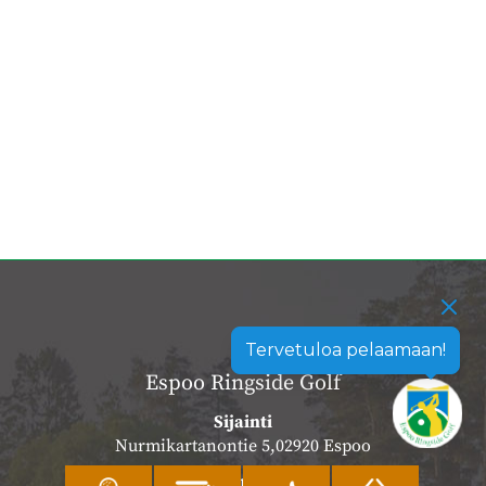
Tervetuloa pelaamaan!
Espoo Ringside Golf
Sijainti
Nurmikartanontie 5,02920 Espoo
Katso sijainti kartalla