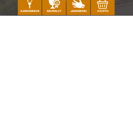
Caddiemaster
010 501 3100
caddie@ringsidegolf.fi
Lisää tietoja
Seuraa meitä
Ota meidät seurantaan!
© Espoo Ringside Golf
| Toiminnanohjausjärjestelmä
WiseGolf