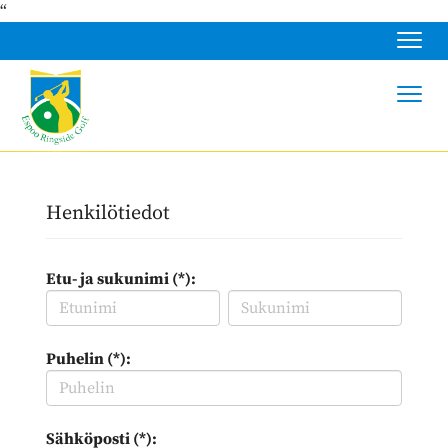
“
Navig
Navig
Henkilötiedot
Etu- ja sukunimi (*):
Puhelin (*):
Sähköposti (*):