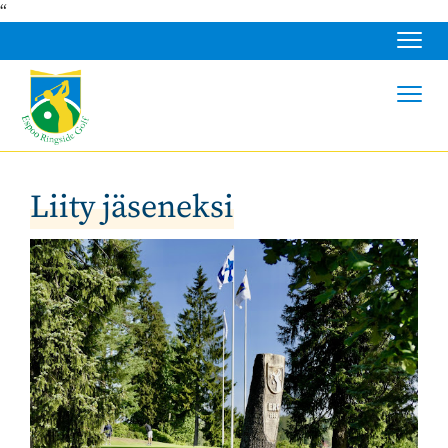
“
Navig
Navig
Liity jäseneksi