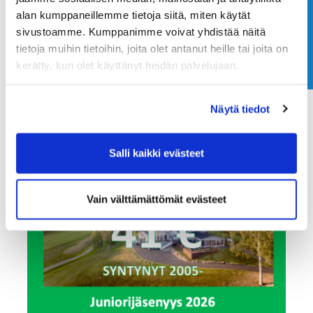
Ostoksille
alan kumppaneillemme tietoja siitä, miten käytät
Ota yhteyttä
sivustoamme. Kumppanimme voivat yhdistää näitä
tietoja muihin tietoihin, joita olet antanut heille tai joita on
kerätty, kun olet käyttänyt heidän palvelujaan.
Näytä tiedot
Salli kaikki evästeet
Vain välttämättömät evästeet