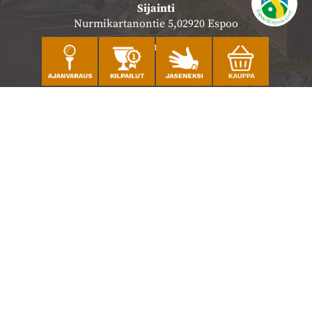
Sijainti
Nurmikartanontie 5,02920 Espoo
Katso sijainti kartalla
Caddiemaster
010 501 3100
caddie@ringsidegolf.fi
Lisää tietoja
Seuraa meitä
Ota meidät seurantaan!