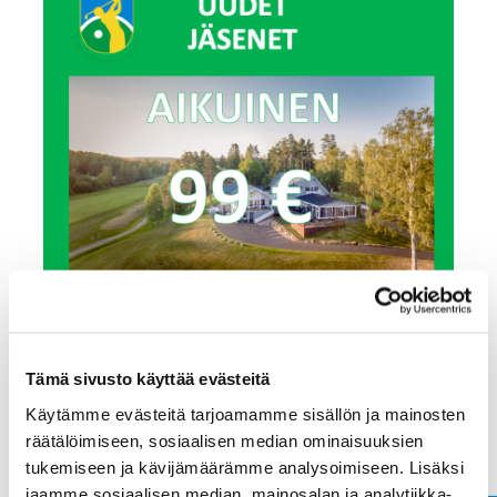
Tämä sivusto käyttää evästeitä
Jäsenyys aikuinen
Käytämme evästeitä tarjoamamme sisällön ja mainosten
räätälöimiseen, sosiaalisen median ominaisuuksien
99,00 €
tukemiseen ja kävijämäärämme analysoimiseen. Lisäksi
jaamme sosiaalisen median, mainosalan ja analytiikka-