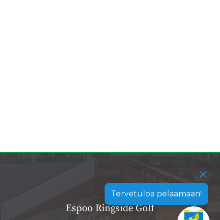
Tervetuloa pelaamaan!
Espoo Ringside Golf