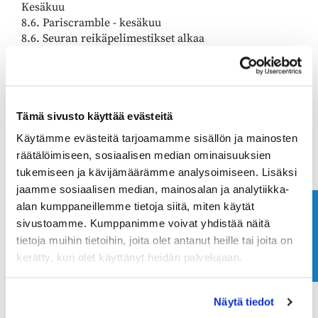
Kesäkuu
8.6. Pariscramble - kesäkuu
8.6. Seuran reikäpelimestikset alkaa
16.6. UAS Reikäpeli-cup: ERG - Nordcenter
24.6. UAS Reikäpeli-cup: Peuramaa - ERG
26.6. Seuraottelu: ERG - Hillside
Heinäkuu
Tämä sivusto käyttää evästeitä
3.7. EM65 kisojen kannustus Kytäjällä
Käytämme evästeitä tarjoamamme sisällön ja mainosten
6.7. Seuraottelu: ERG-Keimola-Nevas
11.7. Seuran seniori paripelimestikset
räätälöimiseen, sosiaalisen median ominaisuuksien
13.7. Pariscramble - heinäkuu
tukemiseen ja kävijämäärämme analysoimiseen. Lisäksi
21. - 22.7. Seuran seniorien lyöntipelimestikset
jaamme sosiaalisen median, mainosalan ja analytiikka-
alan kumppaneillemme tietoja siitä, miten käytät
Ota yhteyttä
sivustoamme. Kumppanimme voivat yhdistää näitä
Elokuu
tietoja muihin tietoihin, joita olet antanut heille tai joita on
10.8. Pariscramble - elokuu
18.8. Sennujen syysretki
kerätty, kun olet käyttänyt heidän palvelujaan.
Syyskuu
Näytä tiedot
5.9. Senior Scramble Open