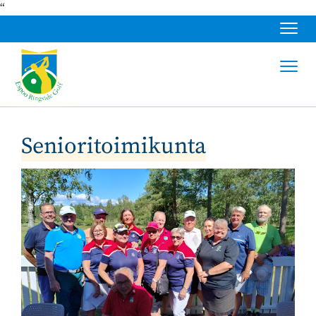
“
Navig
Navig
Senioritoimikunta