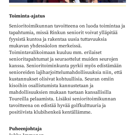
Toiminta-ajatus
Senioritoimikunnan tavoitteena on luoda toimintaa ja
tapahtumia, missä Rinkun seniorit voivat ylläpitää
fyysistä kuntoa ja rakentaa uusia tuttavuuksia
mukavan yhdessäolon merkeissä.
Toimintavalikoimaan kuuluu mm. erilaiset
senioritapahtumat ja seuraottelut muiden seurojen
kanssa. Senioritoiminkunta pyrkii myös edistämään
senioreiden lajiharjoittelumahdollisuuksia niin, että
kustannukset olisivat kohtuullisia. Seuran omiin
kisoihin osallistumista kannustetaan ja
mahdollisuuksien mukaan tuetaan kansallisilla
Toureilla pelaamista. Lisäksi senioritoimikunnan
tavoitteena on edistää hyvää golfkulttuuria ja
positiivista klubihenkeä kentällämme.
Puheenjohtaja