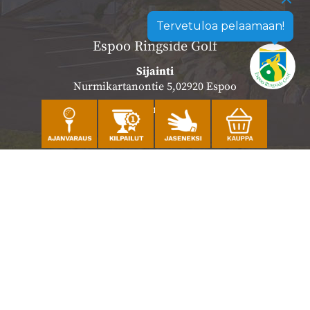
Tervetuloa pelaamaan!
Espoo Ringside Golf
Sijainti
Nurmikartanontie 5,02920 Espoo
Katso sijainti kartalla
Caddiemaster
010 501 3100
caddie@ringsidegolf.fi
Lisää tietoja
Seuraa meitä
Ota meidät seurantaan!