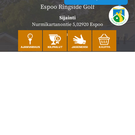
Espoo Ringside Golf
Sijainti
Nurmikartanontie 5,02920 Espoo
Katso sijainti kartalla
Caddiemaster
010 501 3100
caddie@ringsidegolf.fi
Lisää tietoja
Seuraa meitä
Ota meidät seurantaan!