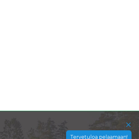
Tervetuloa pelaamaan!