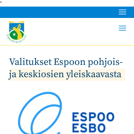
“
Navig
Navig
Valitukset Espoon pohjois-
ja keskiosien yleiskaavasta