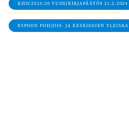
KHO:2024:20 VUOSIKIRJAPÄÄTÖS 21.2.2024
ESPOON POHJOIS- JA KESKIOSIEN YLEISK