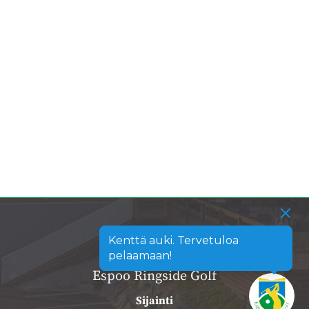
Kenttä auki. Tervetuloa
pelaamaan!
Espoo Ringside Golf
Sijainti