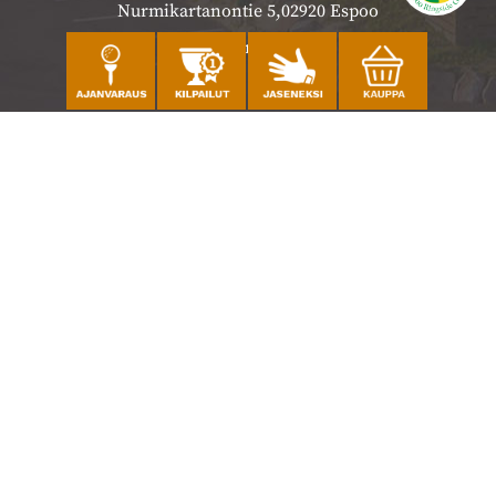
Nurmikartanontie 5,02920 Espoo
Katso sijainti kartalla
Caddiemaster
010 501 3100
caddie@ringsidegolf.fi
Lisää tietoja
Seuraa meitä
Ota meidät seurantaan!