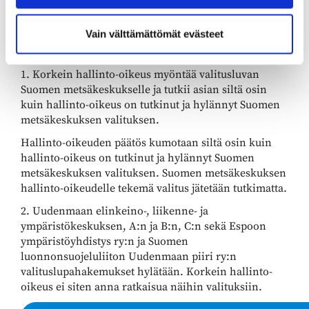
Korkeimman hallinto-oikeuden
Vain välttämättömät evästeet
ratkaisu
1. Korkein hallinto-oikeus myöntää valitusluvan
Suomen metsäkeskukselle ja tutkii asian siltä osin
kuin hallinto-oikeus on tutkinut ja hylännyt Suomen
metsäkeskuksen valituksen.
Hallinto-oikeuden päätös kumotaan siltä osin kuin
hallinto-oikeus on tutkinut ja hylännyt Suomen
metsäkeskuksen valituksen. Suomen metsäkeskuksen
hallinto-oikeudelle tekemä valitus jätetään tutkimatta.
2. Uudenmaan elinkeino-, liikenne- ja
ympäristökeskuksen, A:n ja B:n, C:n sekä Espoon
ympäristöyhdistys ry:n ja Suomen
luonnonsuojeluliiton Uudenmaan piiri ry:n
valituslupahakemukset hylätään. Korkein hallinto-
oikeus ei siten anna ratkaisua näihin valituksiin.