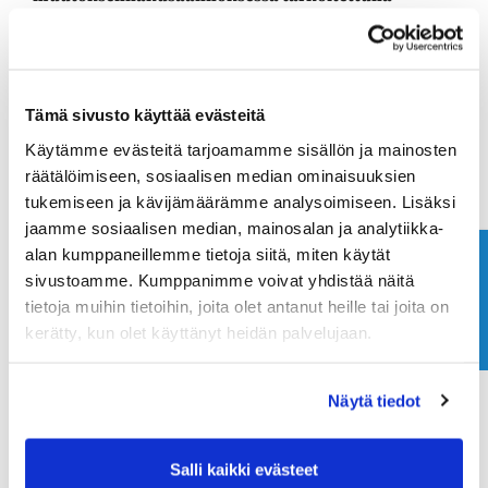
viranomaisena, jolla olisi oikeus valittaa kaavan
hyväksymistä koskevista päätöksistä.
Suomen metsäkeskuksella ei siten ollut oikeutta
valittaa viranomaisena kunnanvaltuuston
Tämä sivusto käyttää evästeitä
yleiskaavan hyväksymistä koskevasta päätöksestä
Käytämme evästeitä tarjoamamme sisällön ja mainosten
hallinto-oikeuteen.
räätälöimiseen, sosiaalisen median ominaisuuksien
Kuntalaki 137 § 1 momentti
tukemiseen ja kävijämäärämme analysoimiseen. Lisäksi
Maankäyttö- ja rakennuslaki 191 § 1 momentti
jaamme sosiaalisen median, mainosalan ja analytiikka-
alan kumppaneillemme tietoja siitä, miten käytät
Laki Suomen metsäkeskuksesta 1 § 1 momentti ja 8
Ota yhteyttä
sivustoamme. Kumppanimme voivat yhdistää näitä
§
tietoja muihin tietoihin, joita olet antanut heille tai joita on
Metsälaki 25 §
kerätty, kun olet käyttänyt heidän palvelujaan.
Suomen perustuslaki 124 §
Päätös, jota muutoksenhaku
Näytä tiedot
koskee
Salli kaikki evästeet
Helsingin hallinto-oikeus 27.1.2023 nro 450/2023