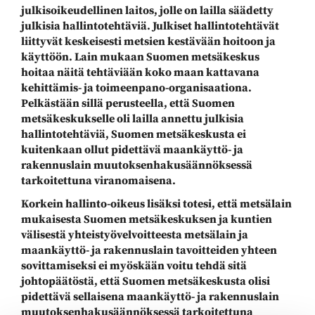
julkisoikeudellinen laitos, jolle on lailla säädetty
julkisia hallintotehtäviä. Julkiset hallintotehtävät
liittyvät keskeisesti metsien kestävään hoitoon ja
käyttöön. Lain mukaan Suomen metsäkeskus
hoitaa näitä tehtäviään koko maan kattavana
kehittämis- ja toimeenpano-organisaationa.
Pelkästään sillä perusteella, että Suomen
metsäkeskukselle oli lailla annettu julkisia
hallintotehtäviä, Suomen metsäkeskusta ei
kuitenkaan ollut pidettävä maankäyttö- ja
rakennuslain muutoksenhakusäännöksessä
tarkoitettuna viranomaisena.
Korkein hallinto-oikeus lisäksi totesi, että metsälain
mukaisesta Suomen metsäkeskuksen ja kuntien
välisestä yhteistyövelvoitteesta metsälain ja
maankäyttö- ja rakennuslain tavoitteiden yhteen
sovittamiseksi ei myöskään voitu tehdä sitä
johtopäätöstä, että Suomen metsäkeskusta olisi
pidettävä sellaisena maankäyttö- ja rakennuslain
muutoksenhakusäännöksessä tarkoitettuna