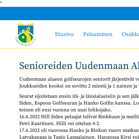
“
Etusivu
Pelaaminen
Osakk
Senioreiden Uudenmaan Al
Uudenmaan alueen golfseurojen seniorit järjestävät vu
Joukkueiden kooksi on sovittu 2 miestä ja 1 nainen ja m
Seurat sijoitetaan ensin itä- ja länsialueisiin ja sen j
Siden, Espoon Golfseuran ja Hanko Golfin kanssa. Loh
toinen eli ensi vuonna on uusi lohkojako.
16.6.2022 Hill Siden pelaajat tulivat Rinkkuun ja meilt
Petri Kaartinen. Hilli vei ottelun 4-2.
17.6.2022 oli vuorossa Hanko ja Rinkun vuoro matkust
Latvakangas ja Tapio Lappalainen. Hangossa Kirsi voitt