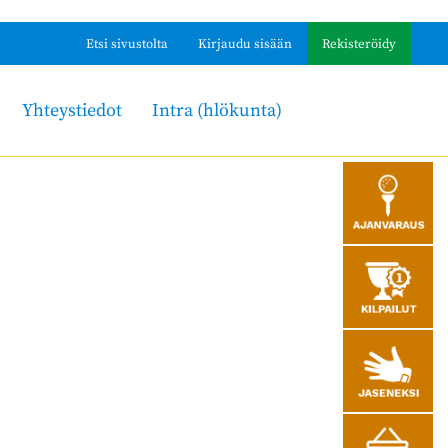
Etsi sivustolta
Kirjaudu sisään
Rekisteröidy
Yhteystiedot
Intra (hlökunta)