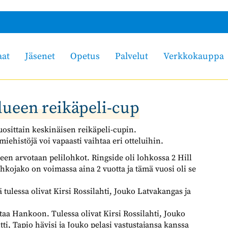
aat
Jäsenet
Opetus
Palvelut
Verkkokauppa
ueen reikäpeli-cup
osittain keskinäisen reikäpeli-cupin.
iehistöjä voi vapaasti vaihtaa eri otteluihin.
älkeen arvotaan pelilohkot. Ringside oli lohkossa 2 Hill
kojako on voimassa aina 2 vuotta ja tämä vuosi oli se
ä tulessa olivat Kirsi Rossilahti, Jouko Latvakangas ja
aa Hankoon. Tulessa olivat Kirsi Rossilahti, Jouko
i, Tapio hävisi ja Jouko pelasi vastustajansa kanssa