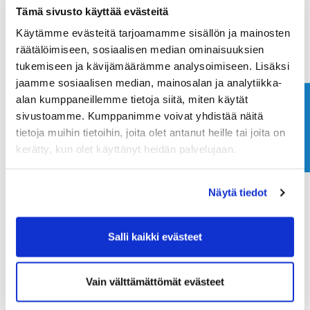
Tämä sivusto käyttää evästeitä
Käytämme evästeitä tarjoamamme sisällön ja mainosten
räätälöimiseen, sosiaalisen median ominaisuuksien
tukemiseen ja kävijämäärämme analysoimiseen. Lisäksi
jaamme sosiaalisen median, mainosalan ja analytiikka-
alan kumppaneillemme tietoja siitä, miten käytät
Ota yhteyttä
sivustoamme. Kumppanimme voivat yhdistää näitä
tietoja muihin tietoihin, joita olet antanut heille tai joita on
kerätty, kun olet käyttänyt heidän palvelujaan.
Näytä tiedot
05.12.2024 19:00
- 23:55
Pikkujoulut
Salli kaikki evästeet
TAPAHTUMAT
Vain välttämättömät evästeet
ILMOITTAUDU