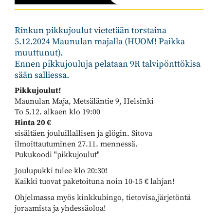
Rinkun pikkujoulut vietetään torstaina
5.12.2024 Maunulan majalla (
HUOM!
Paikka
muuttunut).
Ennen pikkujouluja pelataan 9R talvipönttökisa
sään salliessa.
Pikkujoulut!
Maunulan Maja, Metsäläntie 9, Helsinki
To 5.12. alkaen klo 19:00
Hinta
20 €
sisältäen jouluillallisen ja glögin. Sitova
ilmoittautuminen 27.11. mennessä.
Pukukoodi "pikkujoulut"
Joulupukki tulee klo 20:30!
Kaikki tuovat paketoituna noin 10-15 € lahjan!
Ohjelmassa myös kinkkubingo, tietovisa,järjetöntä
joraamista ja yhdessäoloa!