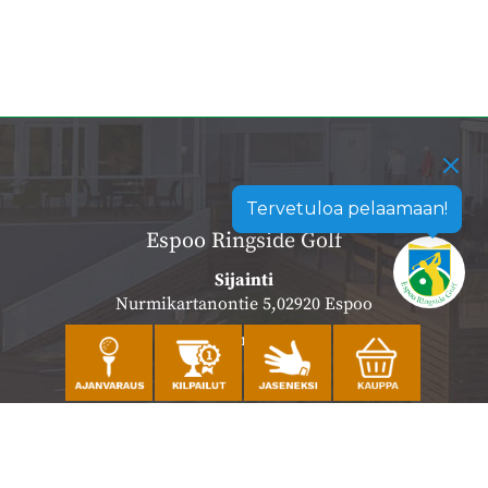
Tervetuloa pelaamaan!
Espoo Ringside Golf
Sijainti
Nurmikartanontie 5,02920 Espoo
Katso sijainti kartalla
Caddiemaster
010 501 3100
caddie@ringsidegolf.fi