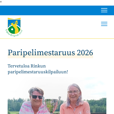
“
Navig
Navig
Paripelimestaruus 2026
Tervetuloa Rinkun
paripelimestaruuskilpailuun!