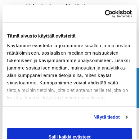
arkisin ei voimassa klo 15-18
viikonloppuisin voimassa klo 12 jälkeen
voimassa 31.12.2024 asti
AJANVARAUS WISEGOLF
Tämä sivusto käyttää evästeitä
Käytämme evästeitä tarjoamamme sisällön ja mainosten
räätälöimiseen, sosiaalisen median ominaisuuksien
tukemiseen ja kävijämäärämme analysoimiseen. Lisäksi
jaamme sosiaalisen median, mainosalan ja analytiikka-
alan kumppaneillemme tietoja siitä, miten käytät
Ota yhteyttä
sivustoamme. Kumppanimme voivat yhdistää näitä
tietoja muihin tietoihin, joita olet antanut heille tai joita on
kerätty, kun olet käyttänyt heidän palvelujaan.
Näytä tiedot
Salli kaikki evästeet