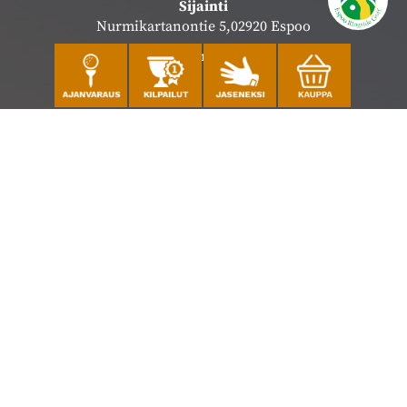
Sijainti
Nurmikartanontie 5,02920 Espoo
Katso sijainti kartalla
Caddiemaster
010 501 3100
caddie@ringsidegolf.fi
Lisää tietoja
Seuraa meitä
Ota meidät seurantaan!