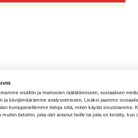
teitä
mamme sisällön ja mainosten räätälöimiseen, sosiaalisen medi
n ja kävijämäärämme analysoimiseen. Lisäksi jaamme sosiaali
Caddiemaster
-alan kumppaneillemme tietoja siitä, miten käytät sivustoamme
 muihin tietoihin, joita olet antanut heille tai joita on kerätty, kun 
010 501 3100
caddie@ringsidegolf.fi
Lisää tietoja