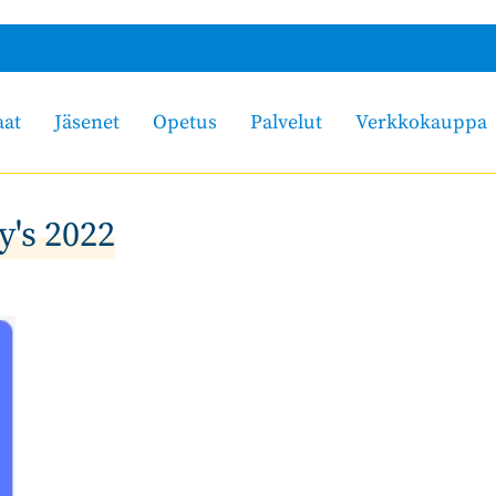
aat
Jäsenet
Opetus
Palvelut
Verkkokauppa
y's 2022