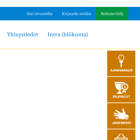
Etsi sivustolta
Kirjaudu sisään
Rekisteröidy
Yhteystiedot
Intra (hlökunta)