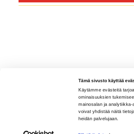
Tämä sivusto käyttää eväs
Käytämme evästeitä tarjoa
ominaisuuksien tukemisee
Espoo Ringside Golf
mainosalan ja analytiikka
voivat yhdistää näitä tietoja
Sijainti
heidän palvelujaan.
Nurmikartanontie 5,02920 Espoo
Katso sijainti kartalla