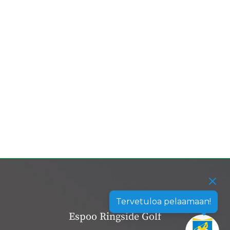
Tervetuloa pelaamaan!
Espoo Ringside Golf