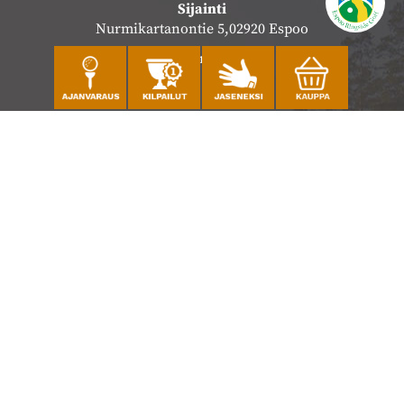
Sijainti
Nurmikartanontie 5,02920 Espoo
Katso sijainti kartalla
Caddiemaster
010 501 3100
caddie@ringsidegolf.fi
Lisää tietoja
Seuraa meitä
Ota meidät seurantaan!