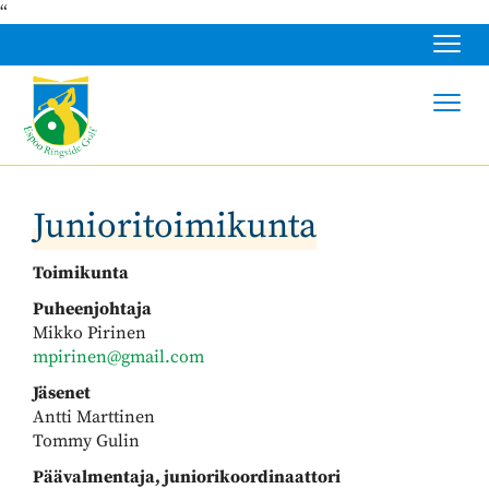
“
Navig
Navig
Junioritoimikunta
Toimikunta
Puheenjohtaja
Mikko Pirinen
mpirinen@gmail.com
Jäsenet
Antti Marttinen
Tommy Gulin
Päävalmentaja, juniorikoordinaattori