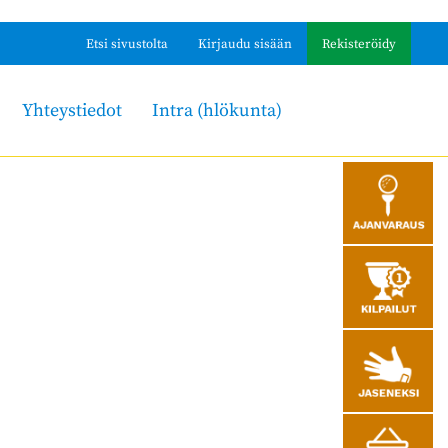
Etsi sivustolta
Kirjaudu sisään
Rekisteröidy
Yhteystiedot
Intra (hlökunta)