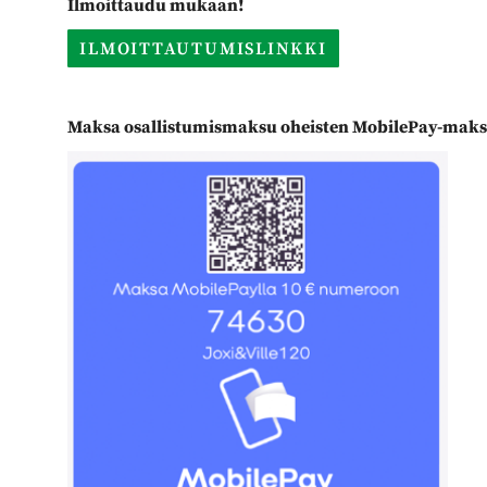
Ilmoittaudu mukaan!
ILMOITTAUTUMISLINKKI
Maksa osallistumismaksu oheisten MobilePay-maks