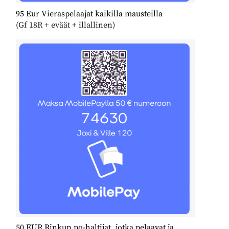
95 Eur Vieraspelaajat kaikilla mausteilla
(Gf 18R + eväät + illallinen)
50 EUR Rinkun po-haltijat, jotka pelaavat ja