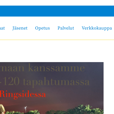
aat
Jäsenet
Opetus
Palvelut
Verkkokauppa