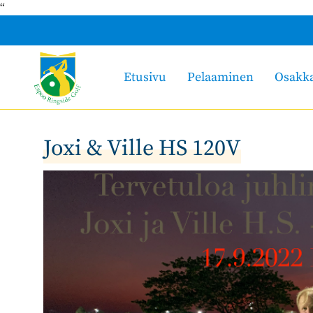
“
Etusivu
Pelaaminen
Osakk
Joxi & Ville HS 120V