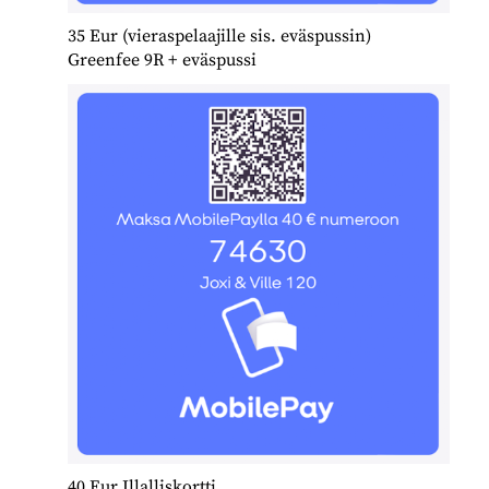
35 Eur (vieraspelaajille sis. eväspussin)
Greenfee 9R + eväspussi
40 Eur Illalliskortti