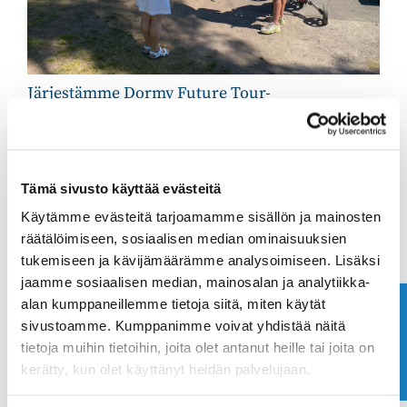
Järjestämme Dormy Future Tour-
juniorikilpailun keskiviikkona 10.7.2024 ja
tarvitsemme kilpailuun toimitsijoita.
Opastamme tehtäviin, ilmoittaudu
caddiemasterille!
Tämä sivusto käyttää evästeitä
Tarjoamme toimitsijoille lounaan.
Käytämme evästeitä tarjoamamme sisällön ja mainosten
Ilmoittaudu:
räätälöimiseen, sosiaalisen median ominaisuuksien
tukemiseen ja kävijämäärämme analysoimiseen. Lisäksi
caddie@ringsidegolf.fi tai puh 010 501 3100.
jaamme sosiaalisen median, mainosalan ja analytiikka-
alan kumppaneillemme tietoja siitä, miten käytät
Ota yhteyttä
sivustoamme. Kumppanimme voivat yhdistää näitä
tietoja muihin tietoihin, joita olet antanut heille tai joita on
kerätty, kun olet käyttänyt heidän palvelujaan.