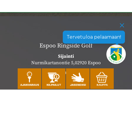
Tervetuloa pelaamaan!
Espoo Ringside Golf
Sijainti
Nurmikartanontie 5,02920 Espoo
Katso sijainti kartalla
Caddiemaster
010 501 3100
caddie@ringsidegolf.fi
Lisää tietoja