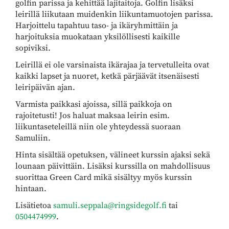
golfin parissa ja kehittää lajitaitoja. Golfin lisäksi
leirillä liikutaan muidenkin liikuntamuotojen parissa.
Harjoittelu tapahtuu taso- ja ikäryhmittäin ja
harjoituksia muokataan yksilöllisesti kaikille
sopiviksi.
Leirillä ei ole varsinaista ikärajaa ja tervetulleita ovat
kaikki lapset ja nuoret, ketkä pärjäävät itsenäisesti
leiripäivän ajan.
Varmista paikkasi ajoissa, sillä paikkoja on
rajoitetusti! Jos haluat maksaa leirin esim.
liikuntaseteleillä niin ole yhteydessä suoraan
Samuliin.
Hinta sisältää opetuksen, välineet kurssin ajaksi sekä
lounaan päivittäin. Lisäksi kurssilla on mahdollisuus
suorittaa Green Card mikä sisältyy myös kurssin
hintaan.
Lisätietoa
samuli.seppala@ringsidegolf.fi
tai
0504474999
.