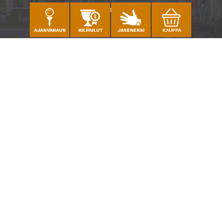
Katso sijainti kartalla
Caddiemaster
010 501 3100
caddie@ringsidegolf.fi
Lisää tietoja
Seuraa meitä
Ota meidät seurantaan!