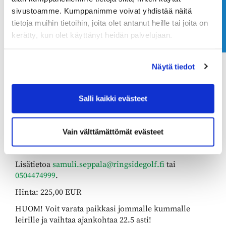
Ota yhteyttä
sopiviksi.
sivustoamme. Kumppanimme voivat yhdistää näitä
tietoja muihin tietoihin, joita olet antanut heille tai joita on
Leirillä ei ole varsinaista ikärajaa ja tervetulleita ovat
kerätty, kun olet käyttänyt heidän palvelujaan.
kaikki lapset ja nuoret, ketkä pärjäävät itsenäisesti
leiripäivän ajan.
Varmista paikkasi ajoissa, sillä paikkoja on
Näytä tiedot
rajoitetusti! Jos haluat maksaa leirin esim.
liikuntaseteleillä niin ole yhteydessä suoraan
Samuliin.
Salli kaikki evästeet
Hinta sisältää opetuksen, välineet kurssin ajaksi sekä
lounaan päivittäin. Lisäksi kurssilla on mahdollisuus
Vain välttämättömät evästeet
suorittaa Green Card mikä sisältyy myös kurssin
hintaan.
Lisätietoa
samuli.seppala@ringsidegolf.fi
tai
0504474999
.
Hinta: 225,00 EUR
HUOM! Voit varata paikkasi jommalle kummalle
leirille ja vaihtaa ajankohtaa 22.5 asti!