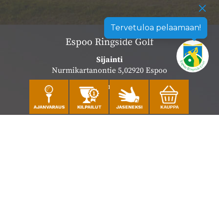
Tervetuloa pelaamaan!
Espoo Ringside Golf
Sijainti
Nurmikartanontie 5,02920 Espoo
Katso sijainti kartalla
Caddiemaster
010 501 3100
caddie@ringsidegolf.fi
Lisää tietoja
Seuraa meitä
Ota meidät seurantaan!