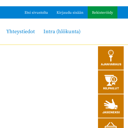
Etsi sivustolta
Kirjaudu sisään
Rekisteröidy
Yhteystiedot
Intra (hlökunta)