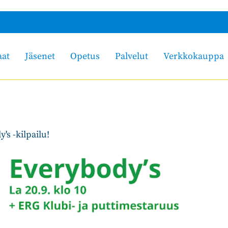
aat
Jäsenet
Opetus
Palvelut
Verkkokauppa
's -kilpailu!