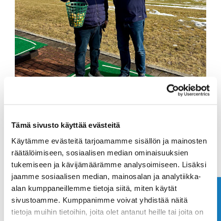
Ari Vepsä ja Mikael Risikko pääsivät avaamaan rangen
Tämä sivusto käyttää evästeitä
perjantaina
Käytämme evästeitä tarjoamamme sisällön ja mainosten
Rangepalloja saa ostettua Wise Golf sovelluksesta,
räätälöimiseen, sosiaalisen median ominaisuuksien
pankkikortilla, poleteilla tai napilla.
tukemiseen ja kävijämäärämme analysoimiseen. Lisäksi
jaamme sosiaalisen median, mainosalan ja analytiikka-
alan kumppaneillemme tietoja siitä, miten käytät
Tervetuloa avaamaan ulkokausi!
Ota yhteyttä
sivustoamme. Kumppanimme voivat yhdistää näitä
tietoja muihin tietoihin, joita olet antanut heille tai joita on