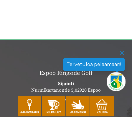
Tervetuloa pelaamaan!
Espoo Ringside Golf
Sijainti
Nurmikartanontie 5,02920 Espoo
Katso sijainti kartalla
Caddiemaster
010 501 3100