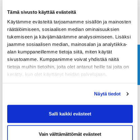
Sääolosuhteet pysyivät suurimman osan talvesta
tasaisina, eikä jäätymis- ja sulamisjaksoja esiintynyt.
Tämä sivusto käyttää evästeitä
Tämä on auttanut suojaamaan kasvustoa
Käytämme evästeitä tarjoamamme sisällön ja mainosten
talvivaurioilta ja mahdollistanut griinien tasaisen
talvehtimisen.
räätälöimiseen, sosiaalisen median ominaisuuksien
tukemiseen ja kävijämäärämme analysoimiseen. Lisäksi
Kevään lähestyessä osa griineistä on hieman
jaamme sosiaalisen median, mainosalan ja analytiikka-
haaleampia väriltään, mikä on talven jälkeen
alan kumppaneillemme tietoja siitä, miten käytät
Ota yhteyttä
normaalia. Näille alueille tullaan kevään aikana
sivustoamme. Kumppanimme voivat yhdistää näitä
tekemään tarvittavia hoitotoimenpiteitä, jotta
tietoja muihin tietoihin, joita olet antanut heille tai joita on
kasvusto saadaan nopeasti hyvään kasvuun ja
kerätty, kun olet käyttänyt heidän palvelujaan.
pelikuntoon.
Nyt katseet ovat jo tulevassa keväässä. Toiveena on
Näytä tiedot
suotuisa kevät ja aikainen kasvukauden alku, jotta
kenttä pääsee heräämään talven jälkeen
mahdollisimman hyvissä olosuhteissa.”
Salli kaikki evästeet
Nähdään pian!
Vain välttämättömät evästeet