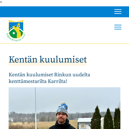
“
Navig
Navig
Kentän kuulumiset
Kentän kuulumiset Rinkun uudelta
kenttämestarilta Karrilta!