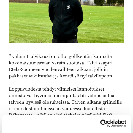
”Kulunut talvikausi on ollut golfkentän kannalta
kokonaisuudessaan varsin suotuisa. Talvi saapui
Etelä-Suomeen vuodenvaihteen aikaan, jolloin
pakkaset vakiintuivat ja kenttä siirtyi talvilepoon.
Loppuvuodesta tehdyt viimeiset lannoitukset
onnistuivat hyvin ja nurmipinta ehti valmistautua
talveen hyvissä olosuhteissa. Talven aikana griineille
ei muodostunut missään vaiheessa haitallista
jääkerrosta, mikä on yksi tärkeimmistä tekijöistä
talvehtimisen onnistumisen kannalta.