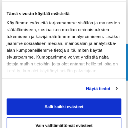
Lähimmäs lippua #14 Niko Peltonen 264 cm
Tämä sivusto käyttää evästeitä
Pisin draivi #7 Sami Silvan
Käytämme evästeitä tarjoamamme sisällön ja mainosten
Arvontapalkinnot
räätälöimiseen, sosiaalisen median ominaisuuksien
​​​​​​​Max Kallansalo ja Mikko Elomaa
tukemiseen ja kävijämäärämme analysoimiseen. Lisäksi
jaamme sosiaalisen median, mainosalan ja analytiikka-
alan kumppaneillemme tietoja siitä, miten käytät
Ota yhteyttä
sivustoamme. Kumppanimme voivat yhdistää näitä
TULOKSET
tietoja muihin tietoihin, joita olet antanut heille tai joita on
kerätty, kun olet käyttänyt heidän palvelujaan.
Näytä tiedot
Salli kaikki evästeet
WAGC TOUR 2024 PARIKISA
Vain välttämättömät evästeet