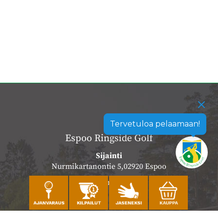
Tervetuloa pelaamaan!
Espoo Ringside Golf
Sijainti
Nurmikartanontie 5,02920 Espoo
Katso sijainti kartalla
Caddiemaster