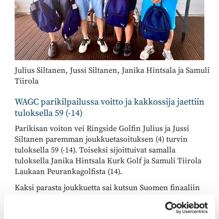
Julius Siltanen, Jussi Siltanen, Janika Hintsala ja Samuli
Tiirola
WAGC parikilpailussa voitto ja kakkossija jaettiin
tuloksella 59 (-14)
Parikisan voiton vei Ringside Golfin Julius ja Jussi
Siltanen paremman joukkuetasoituksen (4) turvin
tuloksella 59 (-14). Toiseksi sijoittuivat samalla
tuloksella Janika Hintsala Kurk Golf ja Samuli Tiirola
Laukaan Peurankagolfista (14).
Kaksi parasta joukkuetta sai kutsun Suomen finaaliin
Kytäjä Golfiin.
Erikoiskilpailut