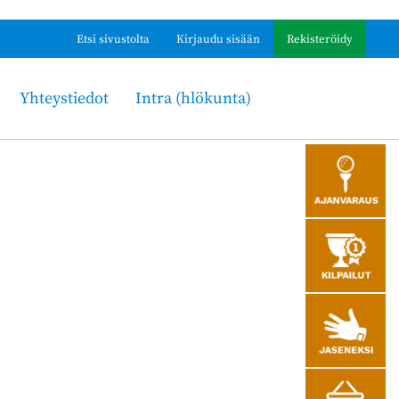
Etsi sivustolta
Kirjaudu sisään
Rekisteröidy
Yhteystiedot
Intra (hlökunta)