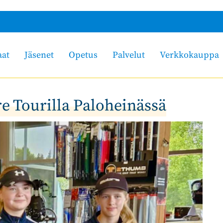
aat
Jäsenet
Opetus
Palvelut
Verkkokauppa
re Tourilla Paloheinässä