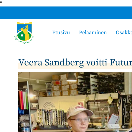
“
Etusivu
Pelaaminen
Osakk
Veera Sandberg voitti Futu