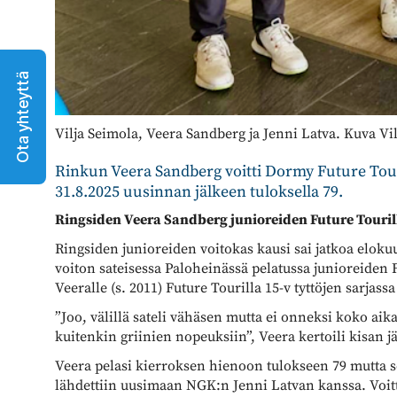
Ota yhteyttä
Vilja Seimola, Veera Sandberg ja Jenni Latva. Kuva Vi
Rinkun Veera Sandberg voitti Dormy Future Tour 
31.8.2025 uusinnan jälkeen tuloksella 79.
Ringsiden Veera Sandberg junioreiden Future Touril
Ringsiden junioreiden voitokas kausi sai jatkoa elo
voiton sateisessa Paloheinässä pelatussa junioreiden F
Veeralle (s. 2011) Future Tourilla 15-v tyttöjen sarja
”Joo, välillä sateli vähäsen mutta ei onneksi koko aika
kuitenkin griinien nopeuksiin”, Veera kertoili kisan j
Veera pelasi kierroksen hienoon tulokseen 79 mutta se
lähdettiin uusimaan NGK:n Jenni Latvan kanssa. Voitto