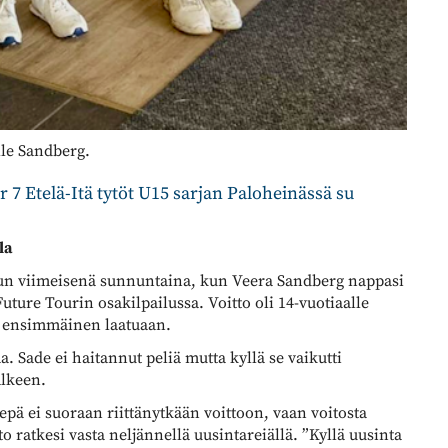
lle Sandberg.
7 Etelä-Itä tytöt U15 sarjan Paloheinässä su
la
kuun viimeisenä sunnuntaina, kun Veera Sandberg nappasi
uture Tourin osakilpailussa. Voitto oli 14-vuotiaalle
ssa ensimmäinen laatuaan.
a. Sade ei haitannut peliä mutta kyllä se vaikutti
älkeen.
pä ei suoraan riittänytkään voittoon, vaan voitosta
 ratkesi vasta neljännellä uusintareiällä. ”Kyllä uusinta