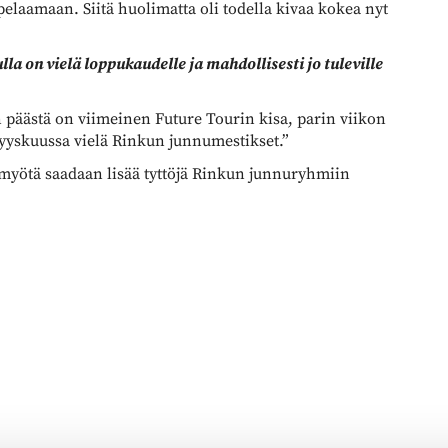
pelaamaan. Siitä huolimatta oli todella kivaa kokea nyt
lla on vielä loppukaudelle ja mahdollisesti jo tuleville
on päästä on viimeinen Future Tourin kisa, parin viikon
 syyskuussa vielä Rinkun junnumestikset.”
n myötä saadaan lisää tyttöjä Rinkun junnuryhmiin