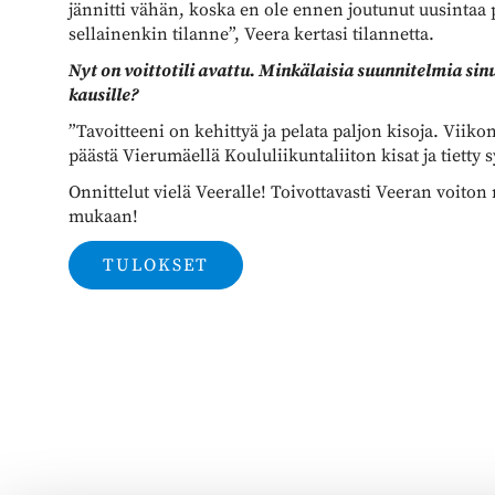
jännitti vähän, koska en ole ennen joutunut uusintaa 
sellainenkin tilanne”, Veera kertasi tilannetta.
Nyt on voittotili avattu. Minkälaisia suunnitelmia sinu
kausille?
”Tavoitteeni on kehittyä ja pelata paljon kisoja. Viik
päästä Vierumäellä Koululiikuntaliiton kisat ja tietty
Onnittelut vielä Veeralle! Toivottavasti Veeran voito
mukaan!
TULOKSET