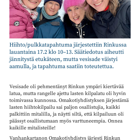
Hiihto/pulkkatapahtuma järjestettiin Rinkussa
lauantaina 17.2 klo 10–13. Säätiedotus aiheutti
jännitystä etukäteen, mutta vesisade väistyi
aamulla, ja tapahtuma saatiin toteutettua.
Vesisade oli pehmentänyt Rinkun ympäri kiertävää
latua, mutta rangelle ajettu lasten kilpalatu oli hyvin
toimivassa kunnossa. Omakotiyhdistyksen järjestämä
lasten hiihtokilpailu sai paljon osallistujia, kaikki
palkittiin mitalilla, ja näytti siltä, että kilpailuun oli
päässyt osallistumaan myös varttuneempia. Onnea
kaikille mitalisteille!
Vanhankartanon Omakotiyhdistys järjesti Rinkun