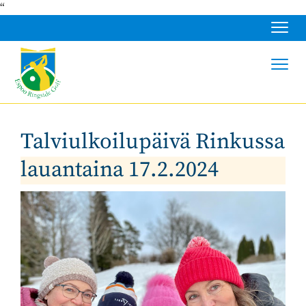
“
Navig
Navig
Talviulkoilupäivä Rinkussa
lauantaina 17.2.2024