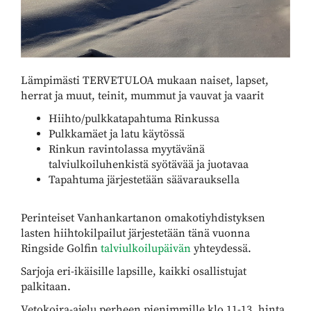
​​​​​​​Lämpimästi TERVETULOA mukaan naiset, lapset,
herrat ja muut, teinit, mummut ja vauvat ja vaarit
Hiihto/pulkkatapahtuma Rinkussa
Pulkkamäet ja latu käytössä
Rinkun ravintolassa myytävänä
talviulkoiluhenkistä syötävää ja juotavaa
Tapahtuma järjestetään säävarauksella
Perinteiset Vanhankartanon omakotiyhdistyksen
lasten hiihtokilpailut järjestetään tänä vuonna
Ringside Golfin
talviulkoilupäivän
yhteydessä.
Sarjoja eri-ikäisille lapsille, kaikki osallistujat
palkitaan.
Vetokoira-ajelu perheen pienimmille klo 11-13, hinta