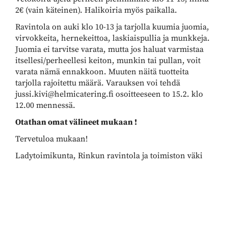
2€ (vain käteinen). Halikoiria myös paikalla.
Ravintola on auki klo 10-13 ja tarjolla kuumia juomia,
virvokkeita, hernekeittoa, laskiaispullia ja munkkeja.
Juomia ei tarvitse varata, mutta jos haluat varmistaa
itsellesi/perheellesi keiton, munkin tai pullan, voit
varata nämä ennakkoon. Muuten näitä tuotteita
tarjolla rajoitettu määrä. Varauksen voi tehdä
jussi.kivi@helmicatering.fi osoitteeseen to 15.2. klo
12.00 mennessä.
Otathan
omat
välineet
mukaan
!
Tervetuloa mukaan!
Ladytoimikunta, Rinkun ravintola ja toimiston väki