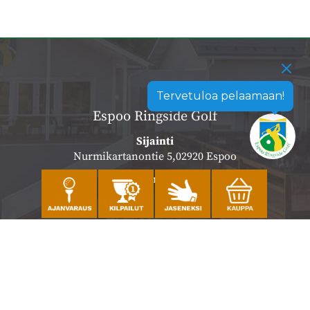
Tervetuloa pelaamaan!
Espoo Ringside Golf
Sijainti
Nurmikartanontie 5,02920 Espoo
Katso sijainti kartalla
Caddiemaster
010 501 3100
caddie@ringsidegolf.fi
Lisää tietoja