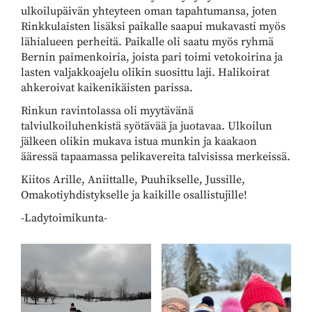
ulkoilupäivän yhteyteen oman tapahtumansa, joten
Rinkkulaisten lisäksi paikalle saapui mukavasti myös
lähialueen perheitä. Paikalle oli saatu myös ryhmä
Bernin paimenkoiria, joista pari toimi vetokoirina ja
lasten valjakkoajelu olikin suosittu laji. Halikoirat
ahkeroivat kaikenikäisten parissa.
Rinkun ravintolassa oli myytävänä
talviulkoiluhenkistä syötävää ja juotavaa. Ulkoilun
jälkeen olikin mukava istua munkin ja kaakaon
ääressä tapaamassa pelikavereita talvisissa merkeissä.
Kiitos Arille, Aniittalle, Puuhikselle, Jussille,
Omakotiyhdistykselle ja kaikille osallistujille!
-Ladytoimikunta-