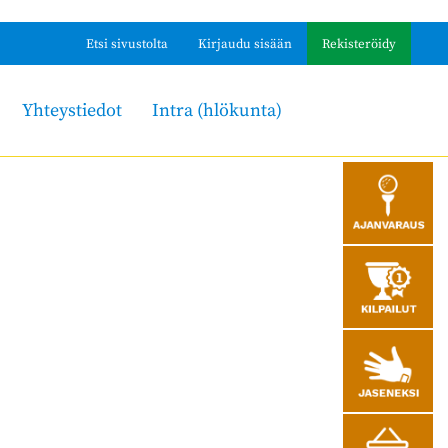
Etsi sivustolta
Kirjaudu sisään
Rekisteröidy
Yhteystiedot
Intra (hlökunta)