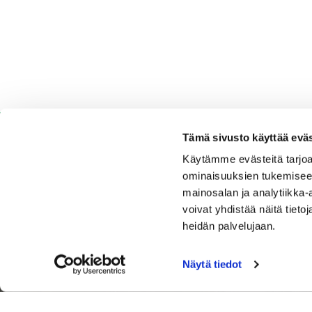
Tämä sivusto käyttää eväs
Käytämme evästeitä tarjoa
ominaisuuksien tukemisee
Espoo Ringside Golf
mainosalan ja analytiikka
voivat yhdistää näitä tietoja
Sijainti
heidän palvelujaan.
Nurmikartanontie 5,02920 Espoo
Katso sijainti kartalla
Näytä tiedot