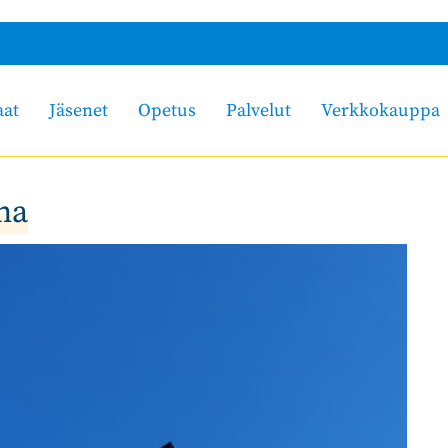
aat
Jäsenet
Opetus
Palvelut
Verkkokauppa
na