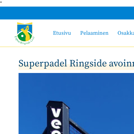
“
Etusivu
Pelaaminen
Osakk
Superpadel Ringside avoin