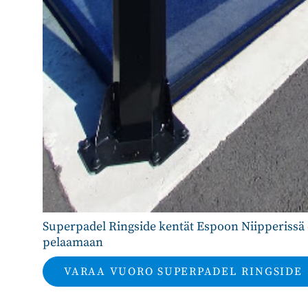
Superpadel Ringside kentät Espoon Niipperissä o
pelaamaan
VARAA VUORO SUPERPADEL RINGSIDE