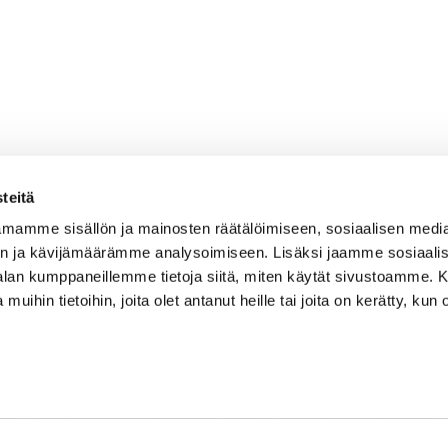
teitä
mamme sisällön ja mainosten räätälöimiseen, sosiaalisen medi
n ja kävijämäärämme analysoimiseen. Lisäksi jaamme sosiaali
Caddiemaster
-alan kumppaneillemme tietoja siitä, miten käytät sivustoamme
 muihin tietoihin, joita olet antanut heille tai joita on kerätty, kun 
010 501 3100
caddie@ringsidegolf.fi
Lisää tietoja