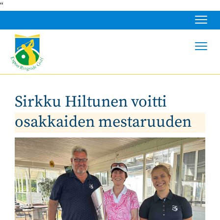
“
Navig
Navig
Sirkku Hiltunen voitti
osakkaiden mestaruuden