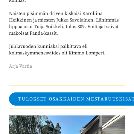
kolmas.
Naisten pisimmän driven kiskaisi Karoliina
Heikkinen ja miesten Jukka Savolainen. Lähimmäs
lippua osui Tuija Soikkeli, tulos 309. Voittajat saivat
makoisat Panda-kassit.
Juhlavuoden kunniaksi palkittava eli
kolmaskymmenesviides oli Kimmo Lomperi.
Arja Vartia
TULOKSET OSAKKAIDEN MESTARUUSKISA