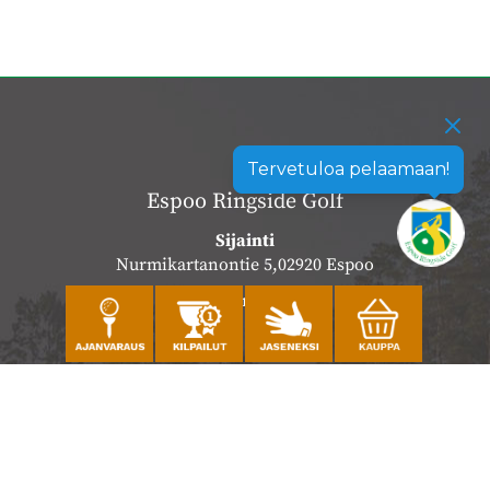
Tervetuloa pelaamaan!
Espoo Ringside Golf
Sijainti
Nurmikartanontie 5,02920 Espoo
Katso sijainti kartalla
Caddiemaster
010 501 3100
caddie@ringsidegolf.fi
Lisää tietoja