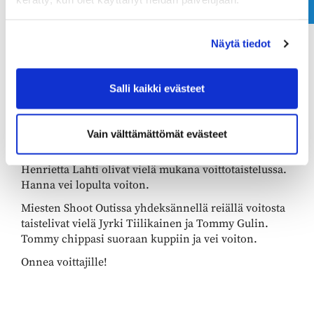
Näytä tiedot
Salli kaikki evästeet
Hanna Knuuttila ja Henrietta Lahti
Vain välttämättömät evästeet
Naiset starttasivat yhdeksän reiän Shoot Out:iin klo
16:30 ja viimeisellä griinillä Hanna Knuuttila ja
Henrietta Lahti olivat vielä mukana voittotaistelussa.
Hanna vei lopulta voiton.
Miesten Shoot Outissa yhdeksännellä reiällä voitosta
taistelivat vielä Jyrki Tiilikainen ja Tommy Gulin.
Tommy chippasi suoraan kuppiin ja vei voiton.
Onnea voittajille!