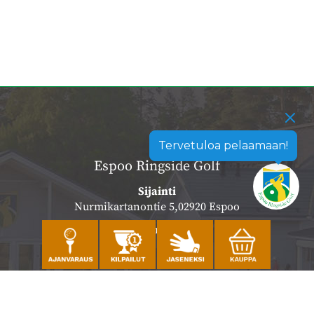
Tervetuloa pelaamaan!
Espoo Ringside Golf
Sijainti
Nurmikartanontie 5,02920 Espoo
Katso sijainti kartalla
Caddiemaster
010 501 3100